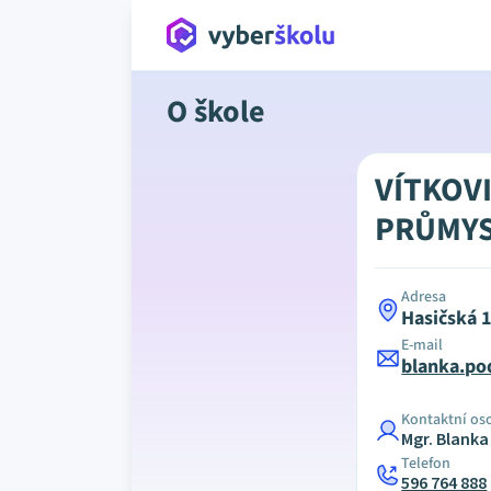
O škole
VÍTKOV
PRŮMYS
Adresa
Hasičská 
E-mail
blanka.po
Kontaktní os
Mgr. Blank
Telefon
596 764 888