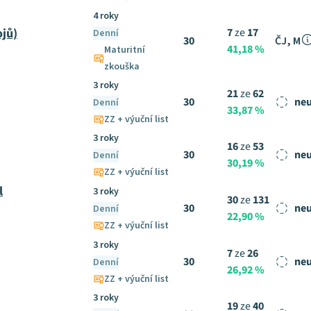
4 roky
ojů)
7
ze
17
Denní
30
ČJ, M
41,18 %
Maturitní
zkouška
3 roky
21
ze
62
30
neu
Denní
33,87 %
ZZ + výuční list
3 roky
16
ze
53
30
neu
Denní
30,19 %
ZZ + výuční list
l
3 roky
30
ze
131
30
neu
Denní
22,90 %
ZZ + výuční list
3 roky
7
ze
26
30
neu
Denní
26,92 %
ZZ + výuční list
3 roky
19
ze
40