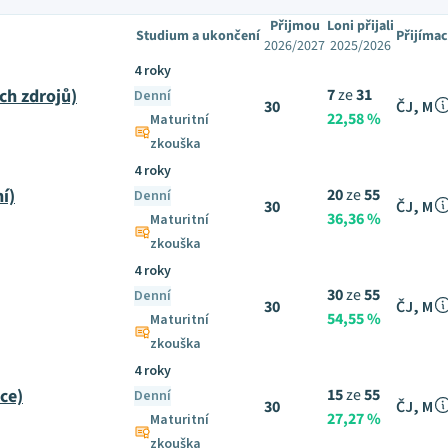
Přijmou
Loni přijali
Studium a ukončení
Přijímac
2026/2027
2025/2026
4 roky
ch zdrojů)
7
ze
31
Denní
30
ČJ, M
22,58 %
Maturitní
zkouška
4 roky
í)
20
ze
55
Denní
30
ČJ, M
36,36 %
Maturitní
zkouška
4 roky
30
ze
55
Denní
30
ČJ, M
54,55 %
Maturitní
zkouška
4 roky
ce)
15
ze
55
Denní
30
ČJ, M
27,27 %
Maturitní
zkouška