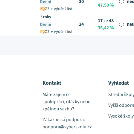
30
neu
Denní
47,50 %
ZZ + výuční list
3 roky
17
ze
48
24
neu
Denní
35,42 %
ZZ + výuční list
Kontakt
Vyhledat
Máte zájem o
Střední škol
spolupráci, otázky nebo
Vyšší odborn
zpětnou vazbu?
Vysoké školy
Zákaznická podpora:
podpora@vyberskolu.cz