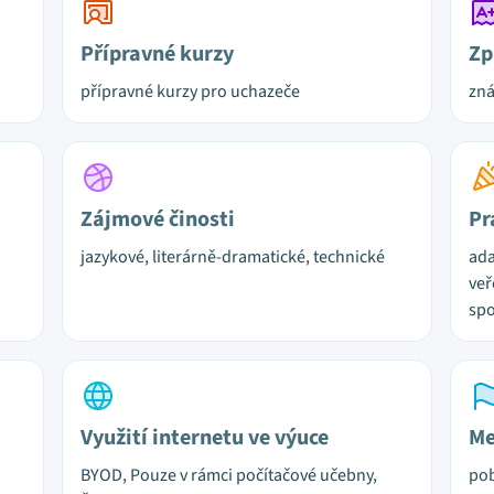
Přípravné kurzy
Zp
přípravné kurzy pro uchazeče
zn
Zájmové činosti
Pr
jazykové, literárně-dramatické, technické
ada
veř
spo
Využití internetu ve výuce
Me
BYOD, Pouze v rámci počítačové učebny,
pob