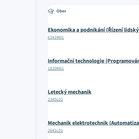
Obor
Ekonomika a podnikání (Řízení lidský
6341M01
Informační technologie (Programován
1820M01
Letecký mechanik
2345L02
Mechanik elektrotechnik (Automatiza
2641L01