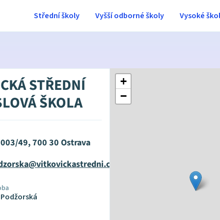
Střední školy
Vyšší odborné školy
Vysoké ško
ICKÁ STŘEDNÍ
+
−
LOVÁ ŠKOLA
1003/49, 700 30 Ostrava
dzorska@vitkovickastredni.cz
oba
a Podžorská