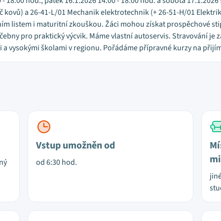
- 18:00 hod., pátek 16.1.2026 14:00 - 18:00 hod. a sobota 17.1.2026 
 kovů) a 26-41-L/01 Mechanik elektrotechnik (+ 26-51-H/01 Elektri
ním listem i maturitní zkouškou. Žáci mohou získat prospěchové st
bny pro praktický výcvik. Máme vlastní autoservis. Stravování je za
 a vysokými školami v regionu. Pořádáme přípravné kurzy na přijím
Vstup umožněn od
Mí
mi
rný
od 6:30 hod.
jin
stu