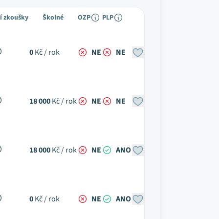
í zkoušky
Školné
OZP
PLP
0
Kč / rok
NE
NE
18 000
Kč / rok
NE
NE
18 000
Kč / rok
NE
ANO
0
Kč / rok
NE
ANO