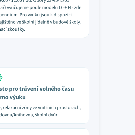
9:00 - 12:00 hod. Obory 23-45- L/01
kář) vyučujeme podle modelu L0 + H - zde
ipendium. Pro výuku jsou k dispozici
jištěno ve školní jídelně v budově školy.
ací zkoušky.
sto pro trávení volného času
mo výuku
é, relaxační zóny ve vnitřních prostorách,
dovna/knihovna, školní dvůr