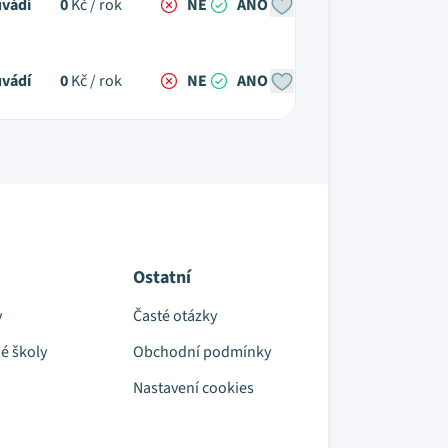
vádí
0
Kč / rok
NE
ANO
vádí
0
Kč / rok
NE
ANO
Ostatní
y
Časté otázky
é školy
Obchodní podmínky
Nastavení cookies