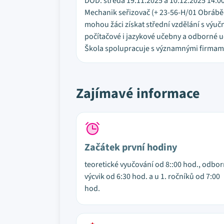
DOD: středa 19.11.2025 a 10.12.2025 14:00 
Mechanik seřizovač (+ 23-56-H/01 Obráběč
mohou žáci získat střední vzdělání s výuč
počítačové i jazykové učebny a odborné uče
Škola spolupracuje s významnými firmami
Zajímavé informace
Začátek první hodiny
teoretické vyučování od 8::00 hod., odbo
výcvik od 6:30 hod. a u 1. ročníků od 7:00
hod.