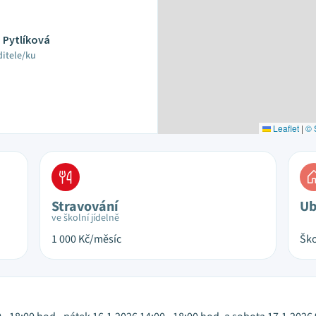
 Pytlíková
ditele/ku
Leaflet
|
© 
Stravování
Ub
ve školní jídelně
1 000
Kč/měsíc
Ško