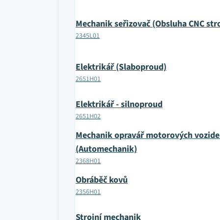
Mechanik seřizovač (Obsluha CNC str
2345L01
Elektrikář (Slaboproud)
2651H01
Elektrikář - silnoproud
2651H02
Mechanik opravář motorových vozide
(Automechanik)
2368H01
Obráběč kovů
2356H01
Strojní mechanik