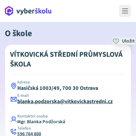
Open 
O škole
Uložit
VÍTKOVICKÁ STŘEDNÍ PRŮMYSLOVÁ
ŠKOLA
Adresa
Hasičská 1003/49, 700 30 Ostrava
E-mail
blanka.podzorska@vitkovickastredni.cz
Kontaktní osoba
Mgr. Blanka Podžorská
Telefon
596 764 888