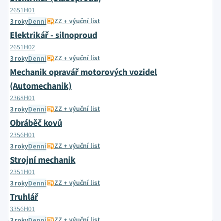
2651H01
ZZ + výuční list
3 roky
Denní
Elektrikář - silnoproud
2651H02
ZZ + výuční list
3 roky
Denní
Mechanik opravář motorových vozidel
(Automechanik)
2368H01
ZZ + výuční list
3 roky
Denní
Obráběč kovů
2356H01
ZZ + výuční list
3 roky
Denní
Strojní mechanik
2351H01
ZZ + výuční list
3 roky
Denní
Truhlář
3356H01
ZZ + výuční list
3 roky
Denní