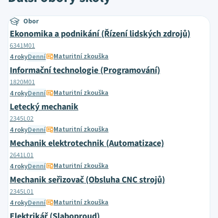
Obor
Ekonomika a podnikání (Řízení lidských zdrojů)
6341M01
Maturitní zkouška
4 roky
Denní
Informační technologie (Programování)
1820M01
Maturitní zkouška
4 roky
Denní
Letecký mechanik
2345L02
Maturitní zkouška
4 roky
Denní
Mechanik elektrotechnik (Automatizace)
2641L01
Maturitní zkouška
4 roky
Denní
Mechanik seřizovač (Obsluha CNC strojů)
2345L01
Maturitní zkouška
4 roky
Denní
Elektrikář (Slaboproud)