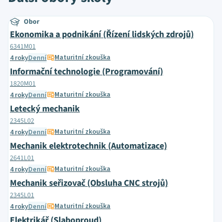
Obor
Ekonomika a podnikání (Řízení lidských zdrojů)
6341M01
Maturitní zkouška
4 roky
Denní
Informační technologie (Programování)
1820M01
Maturitní zkouška
4 roky
Denní
Letecký mechanik
2345L02
Maturitní zkouška
4 roky
Denní
Mechanik elektrotechnik (Automatizace)
2641L01
Maturitní zkouška
4 roky
Denní
Mechanik seřizovač (Obsluha CNC strojů)
2345L01
Maturitní zkouška
4 roky
Denní
Elektrikář (Slaboproud)