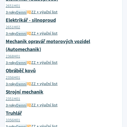
2651H01
ZZ + výuční list
3 roky
Denní
Elektrikář - silnoproud
2651H02
ZZ + výuční list
3 roky
Denní
Mechanik opravář motorových vozidel
(Automechanik)
2368H01
ZZ + výuční list
3 roky
Denní
Obráběč kovů
2356H01
ZZ + výuční list
3 roky
Denní
Strojní mechanik
2351H01
ZZ + výuční list
3 roky
Denní
Truhlář
3356H01
ZZ + výuční list
3 roky
Denní