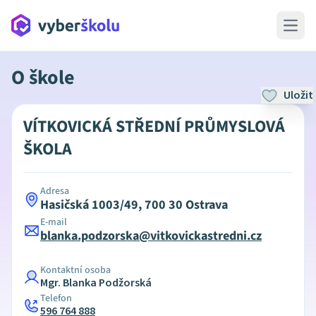
Open 
O škole
Uložit
VÍTKOVICKÁ STŘEDNÍ PRŮMYSLOVÁ
ŠKOLA
Adresa
Hasičská 1003/49, 700 30 Ostrava
E-mail
blanka.podzorska@vitkovickastredni.cz
Kontaktní osoba
Mgr. Blanka Podžorská
Telefon
596 764 888