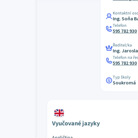
Kontaktní os
Ing. Soňa B
Telefon
595 782 930
Ředitel/ka
Ing. Jarosl
Telefon na ře
595 782 930
Typ školy
Soukromá
Vyučované jazyky
Angličtina