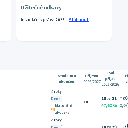
Užitečné odkazy
Inspekční zpráva 2023:
Stáhnout
Loni
Studium a
Přijmou
P
přijali
ukončení
2026/2027
z
2025/2026
4 roky
10
ze
21
TZ
Denní
10
47,62 %
2,0
Maturitní
zkouška
4 roky
10
ze
29
TZ
Denní