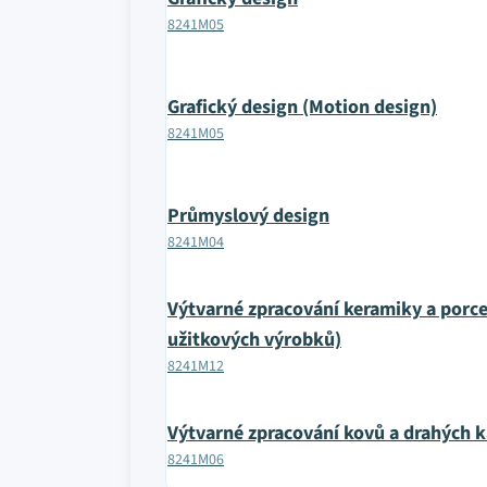
8241M05
Grafický design (Motion design)
8241M05
Průmyslový design
8241M04
Výtvarné zpracování keramiky a porce
užitkových výrobků)
8241M12
Výtvarné zpracování kovů a drahých
8241M06