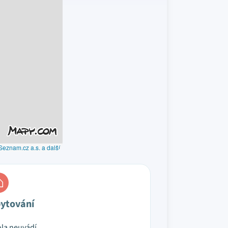
Seznam.cz a.s. a další
ytování
la neuvádí