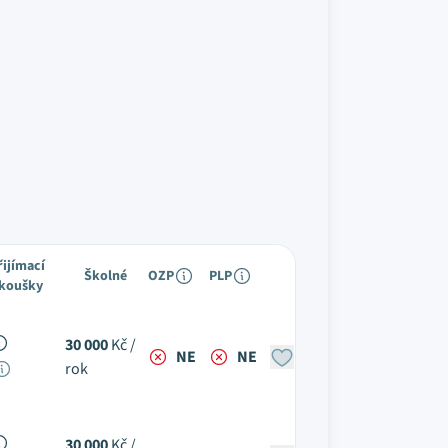
řijímací
Školné
OZP
PLP
koušky
30 000
Kč /
NE
NE
rok
30 000
Kč /