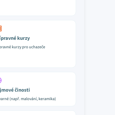
ípravné kurzy
pravné kurzy pro uchazeče
jmové činosti
varné (např. malování, keramika)