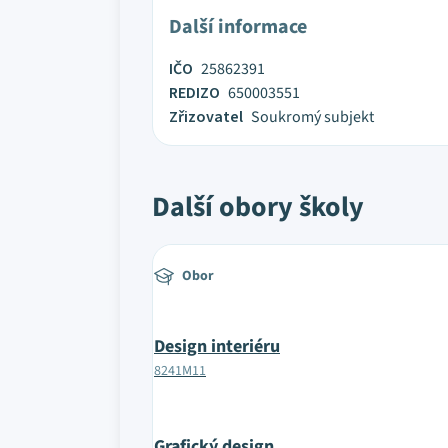
Další informace
IČO
25862391
REDIZO
650003551
Zřizovatel
Soukromý subjekt
Další obory školy
Obor
Design interiéru
8241M11
Grafický design