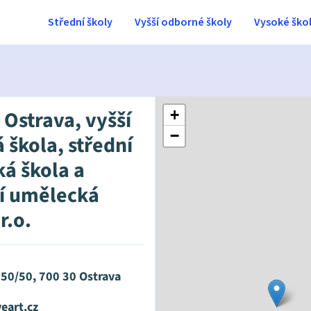
Střední školy
Vyšší odborné školy
Vysoké ško
 Ostrava, vyšší
+
−
 škola, střední
á škola a
í umělecká
r.o.
550/50, 700 30 Ostrava
eart.cz