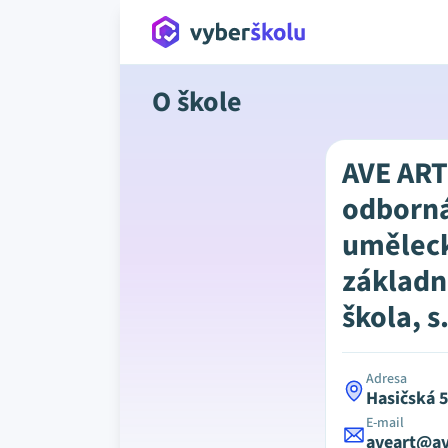
O škole
AVE ART
odborná
uměleck
základn
škola, s.
Adresa
Hasičská 
E-mail
aveart@av