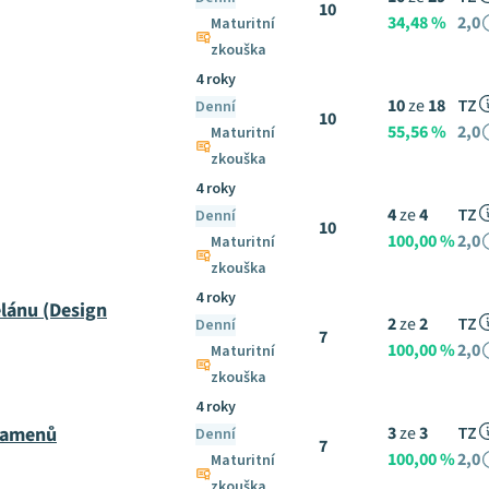
10
34,48 %
2,0
Maturitní
zkouška
4 roky
10
ze
18
TZ
Denní
10
55,56 %
2,0
Maturitní
zkouška
4 roky
4
ze
4
TZ
Denní
10
100,00 %
2,0
Maturitní
zkouška
4 roky
lánu (Design
2
ze
2
TZ
Denní
7
100,00 %
2,0
Maturitní
zkouška
4 roky
 kamenů
3
ze
3
TZ
Denní
7
100,00 %
2,0
Maturitní
zkouška