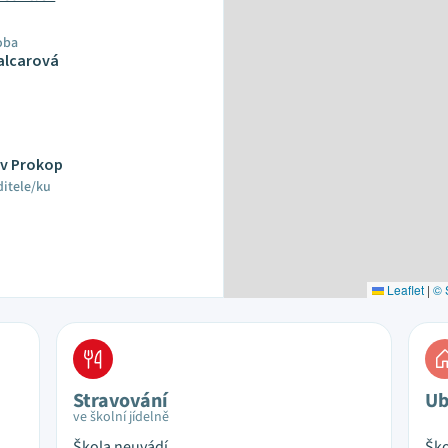
oba
alcarová
av Prokop
ditele/ku
Leaflet
|
© 
Stravování
Ub
ve školní jídelně
Škola neuvádí
Ško