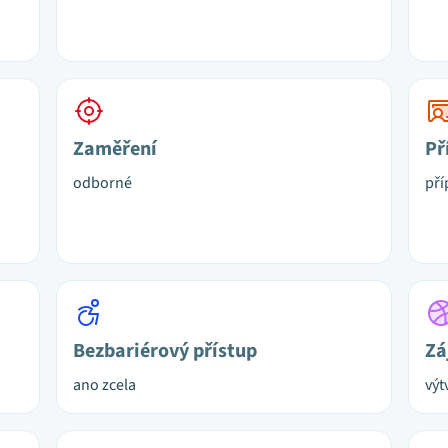
Zaměření
Př
odborné
pří
Bezbariérový přístup
Zá
ano zcela
výt