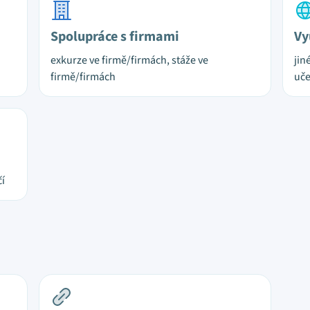
Spolupráce s firmami
Vy
exkurze ve firmě/firmách, stáže ve
jin
firmě/firmách
uč
čí