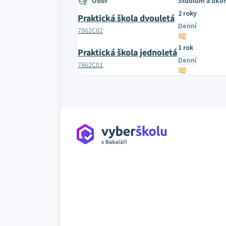
Obor
Studium a uko
2 roky
Praktická škola dvouletá
Denní
7862C02
1 rok
Praktická škola jednoletá
Denní
7862C01