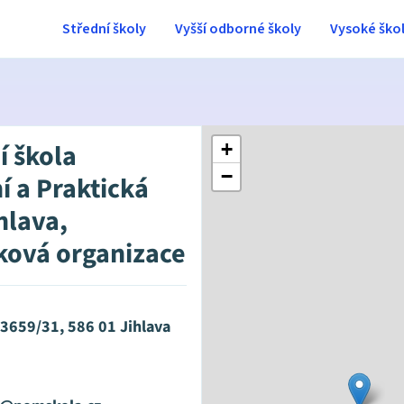
Střední školy
Vyšší odborné školy
Vysoké ško
í škola
+
−
í a Praktická
hlava,
ková organizace
 3659/31, 586 01 Jihlava