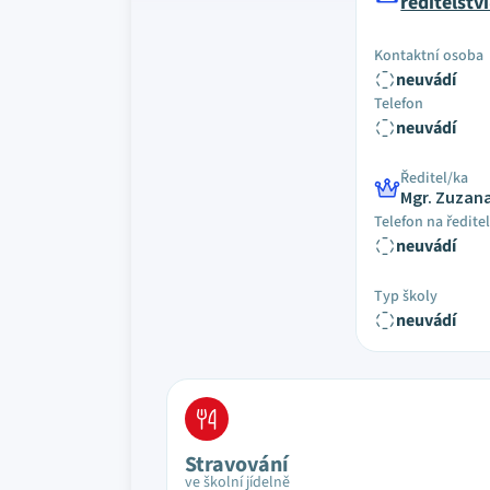
reditelst
Kontaktní osoba
neuvádí
Telefon
neuvádí
Ředitel/ka
Mgr. Zuzan
Telefon na ředite
neuvádí
Typ školy
neuvádí
Stravování
ve školní jídelně