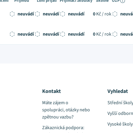
nčení
Přijmou
Loni přijali
Přijímací zkoušky
Školné
OZP
neuvádí
neuvádí
neuvádí
0
Kč / rok
neuvá
neuvádí
neuvádí
neuvádí
0
Kč / rok
neuvá
Kontakt
Vyhledat
Máte zájem o
Střední škol
spolupráci, otázky nebo
Vyšší odborn
zpětnou vazbu?
Vysoké školy
Zákaznická podpora: