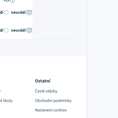
PLP
dí
neuvádí
dí
neuvádí
Ostatní
y
Časté otázky
é školy
Obchodní podmínky
Nastavení cookies