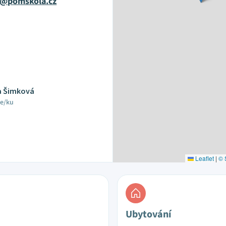
vi@pomskola.cz
a Šimková
le/ku
Leaflet
|
© 
Ubytování