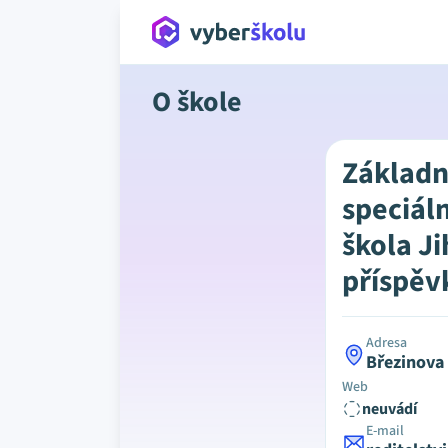
O škole
Základn
speciáln
škola Ji
příspěv
Adresa
Březinova
Web
neuvádí
E-mail