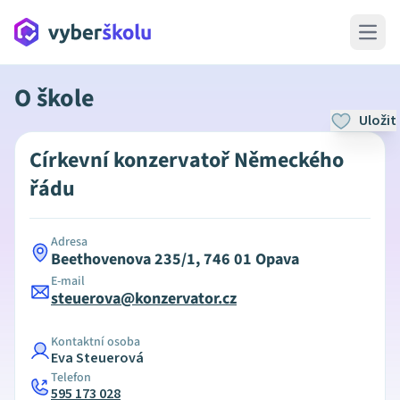
Open 
O škole
Uložit
Církevní konzervatoř Německého
řádu
Adresa
Beethovenova 235/1, 746 01 Opava
E-mail
steuerova@konzervator.cz
Kontaktní osoba
Eva Steuerová
Telefon
595 173 028