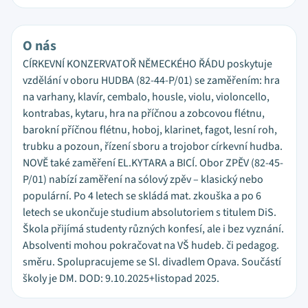
O nás
CÍRKEVNÍ KONZERVATOŘ NĚMECKÉHO ŘÁDU poskytuje
vzdělání v oboru HUDBA (82-44-P/01) se zaměřením: hra
na varhany, klavír, cembalo, housle, violu, violoncello,
kontrabas, kytaru, hra na příčnou a zobcovou flétnu,
barokní příčnou flétnu, hoboj, klarinet, fagot, lesní roh,
trubku a pozoun, řízení sboru a trojobor církevní hudba.
NOVĚ také zaměření EL.KYTARA a BICÍ. Obor ZPĚV (82-45-
P/01) nabízí zaměření na sólový zpěv – klasický nebo
populární. Po 4 letech se skládá mat. zkouška a po 6
letech se ukončuje studium absolutoriem s titulem DiS.
Škola přijímá studenty různých konfesí, ale i bez vyznání.
Absolventi mohou pokračovat na VŠ hudeb. či pedagog.
směru. Spolupracujeme se Sl. divadlem Opava. Součástí
školy je DM. DOD: 9.10.2025+listopad 2025.