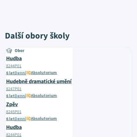
Další obory školy
Obor
Hudba
8244P01
Absolutorium
6 let
Denní
Hudebně dramatické umění
8247P01
Absolutorium
6 let
Denní
Zpěv
8245P01
Absolutorium
6 let
Denní
Hudba
8244P01