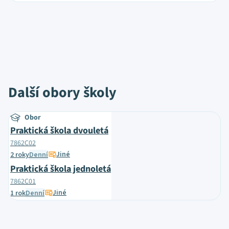
Další obory školy
Obor
Praktická škola dvouletá
7862C02
Jiné
2 roky
Denní
Praktická škola jednoletá
7862C01
Jiné
1 rok
Denní