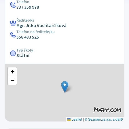
Telefon
737 359 978
Ředitel/ka
Mgr. Jitka Vachtarčíková
Telefon na ředitele/ku
558 433 525
Typ školy
Státní
+
−
Leaflet
|
© Seznam.cz a.s. a další