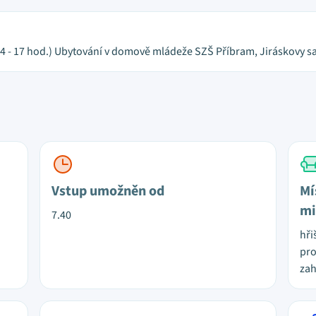
 (14 - 17 hod.) Ubytování v domově mládeže SZŠ Příbram, Jiráskovy
Vstup umožněn od
Mí
mi
7.40
hři
pro
za