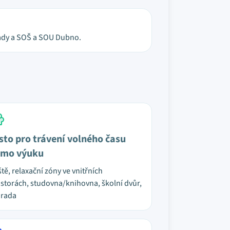
 sady a SOŠ a SOU Dubno.
sto pro trávení volného času
mo výuku
ště, relaxační zóny ve vnitřních
storách, studovna/knihovna, školní dvůr,
hrada