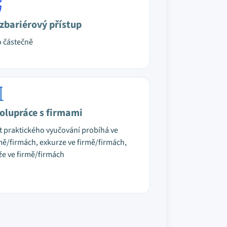
zbariérový přístup
 částečně
olupráce s firmami
t praktického vyučování probíhá ve
mě/firmách, exkurze ve firmě/firmách,
že ve firmě/firmách