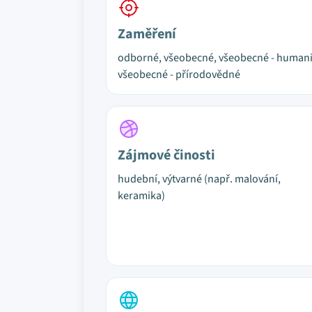
Zaměření
odborné, všeobecné, všeobecné - humani
všeobecné - přírodovědné
Zájmové činosti
hudební, výtvarné (např. malování,
keramika)