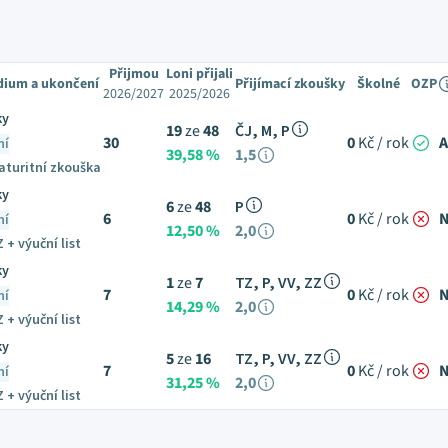
Přijmou
Loni přijali
dium a ukončení
Přijímací zkoušky
Školné
OZP
2026/2027
2025/2026
ky
19
ze
48
ČJ, M, P
30
0
Kč / rok
ní
39,58 %
1,5
aturitní zkouška
ky
6
ze
48
P
6
0
Kč / rok
ní
12,50 %
2,0
 + výuční list
ky
1
ze
7
TZ, P, VV, ZZ
7
0
Kč / rok
ní
14,29 %
2,0
 + výuční list
ky
5
ze
16
TZ, P, VV, ZZ
7
0
Kč / rok
ní
31,25 %
2,0
 + výuční list