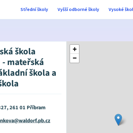
Střední školy
Vyšší odborné školy
Vysoké ško
ská škola
+
−
 - mateřská
ákladní škola a
škola
327, 261 01 Příbram
ankova@waldorf.pb.cz