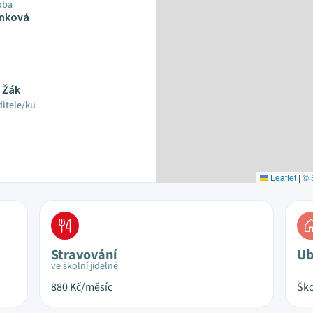
oba
ánková
 Žák
ditele/ku
Leaflet
|
© 
Stravování
Ub
ve školní jídelně
880
Kč/měsíc
Ško