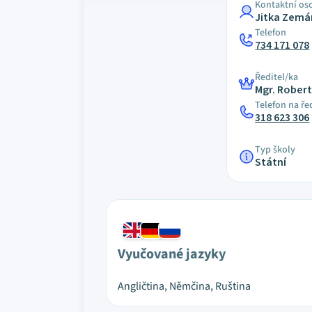
Kontaktní os
Jitka Zem
Telefon
734 171 078
Ředitel/ka
Mgr. Robert
Telefon na ře
318 623 306
Typ školy
Státní
Vyučované jazyky
Angličtina, Němčina, Ruština