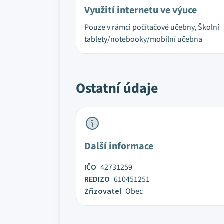
Využití internetu ve výuce
Pouze v rámci počítačové učebny, Školní
tablety/notebooky/mobilní učebna
Ostatní údaje
Další informace
IČO
42731259
REDIZO
610451251
Zřizovatel
Obec