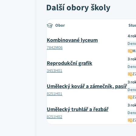
Další obory školy
Obor
Stu
4 ro
Kombinované lyceum
Den
7842M06
M
3 ro
Reprodukční grafik
Den
3453H01
ZZ
3 ro
Umělecký kovář a zámečník, pasíř
Den
8251H01
ZZ
3 ro
Umělecký truhlář a řezbář
Den
8251H02
ZZ