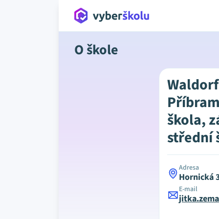
O škole
Waldorf
Příbram
škola, z
střední 
Adresa
Hornická 
E-mail
jitka.zem