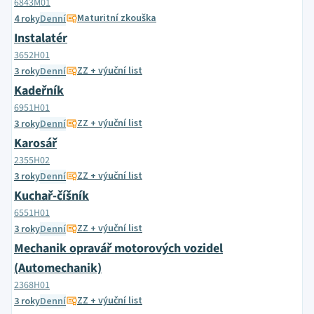
6843M01
Maturitní zkouška
4 roky
Denní
Instalatér
3652H01
ZZ + výuční list
3 roky
Denní
Kadeřník
6951H01
ZZ + výuční list
3 roky
Denní
Karosář
2355H02
ZZ + výuční list
3 roky
Denní
Kuchař-číšník
6551H01
ZZ + výuční list
3 roky
Denní
Mechanik opravář motorových vozidel
(Automechanik)
2368H01
ZZ + výuční list
3 roky
Denní