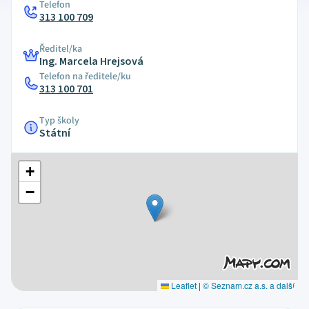
Telefon
313 100 709
Ředitel/ka
Ing. Marcela Hrejsová
Telefon na ředitele/ku
313 100 701
Typ školy
Státní
+
−
Leaflet
|
© Seznam.cz a.s. a další