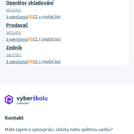
Operátor skladování
6653H01
ZZ + výuční list
3 roky
Denní
Prodavač
6651H01
ZZ + výuční list
3 roky
Denní
Zedník
3667H01
ZZ + výuční list
3 roky
Denní
Kontakt
Máte zájem o spolupráci, otázky nebo zpětnou vazbu?