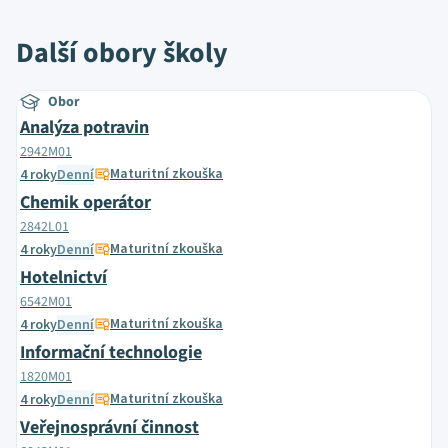
Další obory školy
Obor
Analýza potravin
2942M01
Maturitní zkouška
4 roky
Denní
Chemik operátor
2842L01
Maturitní zkouška
4 roky
Denní
Hotelnictví
6542M01
Maturitní zkouška
4 roky
Denní
Informační technologie
1820M01
Maturitní zkouška
4 roky
Denní
Veřejnosprávní činnost