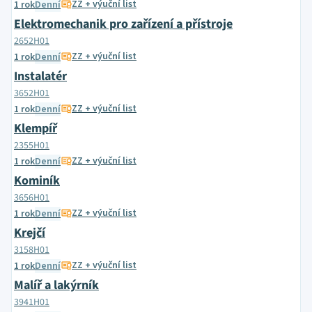
ZZ + výuční list
1 rok
Denní
Elektromechanik pro zařízení a přístroje
2652H01
ZZ + výuční list
1 rok
Denní
Instalatér
3652H01
ZZ + výuční list
1 rok
Denní
Klempíř
2355H01
ZZ + výuční list
1 rok
Denní
Kominík
3656H01
ZZ + výuční list
1 rok
Denní
Krejčí
3158H01
ZZ + výuční list
1 rok
Denní
Malíř a lakýrník
3941H01