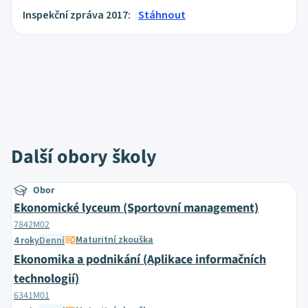
Inspekční zpráva 2017:
Stáhnout
Další obory školy
Obor
Ekonomické lyceum (Sportovní management)
7842M02
Maturitní zkouška
4 roky
Denní
Ekonomika a podnikání (Aplikace informačních
technologií)
6341M01