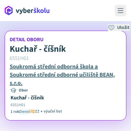
Open 
Uložit
DETAIL OBORU
Kuchař - číšník
6551H01
Soukromá střední odborná škola a
Soukromé střední odborné učiliště BEAN,
s.r.o.
Obor
Kuchař - číšník
6551H01
ZZ + výuční list
1 rok
Denní