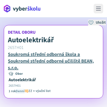
Open 
Uložit
DETAIL OBORU
Autoelektrikář
2657H01
Soukromá střední odborná škola a
Soukromé střední odborné učiliště BEAN,
s.r.o.
Obor
Autoelektrikář
2657H01
ZZ + výuční list
1 rok
Denní