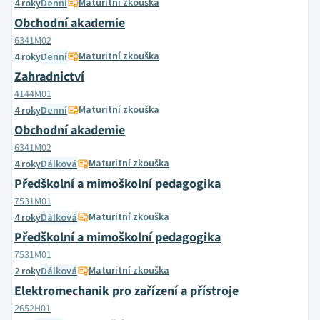
Maturitní zkouška
4 roky
Denní
Obchodní akademie
6341M02
Maturitní zkouška
4 roky
Denní
Zahradnictví
4144M01
Maturitní zkouška
4 roky
Denní
Obchodní akademie
6341M02
Maturitní zkouška
4 roky
Dálková
Předškolní a mimoškolní pedagogika
7531M01
Maturitní zkouška
4 roky
Dálková
Předškolní a mimoškolní pedagogika
7531M01
Maturitní zkouška
2 roky
Dálková
Elektromechanik pro zařízení a přístroje
2652H01