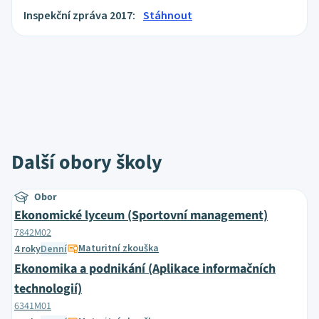
Inspekční zpráva 2017:
Stáhnout
Další obory školy
Obor
Ekonomické lyceum (Sportovní management)
7842M02
Maturitní zkouška
4 roky
Denní
Ekonomika a podnikání (Aplikace informačních
technologií)
6341M01