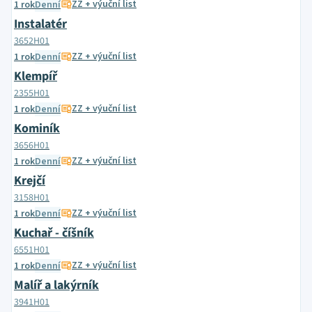
ZZ + výuční list
1 rok
Denní
Instalatér
3652H01
ZZ + výuční list
1 rok
Denní
Klempíř
2355H01
ZZ + výuční list
1 rok
Denní
Kominík
3656H01
ZZ + výuční list
1 rok
Denní
Krejčí
3158H01
ZZ + výuční list
1 rok
Denní
Kuchař - číšník
6551H01
ZZ + výuční list
1 rok
Denní
Malíř a lakýrník
3941H01