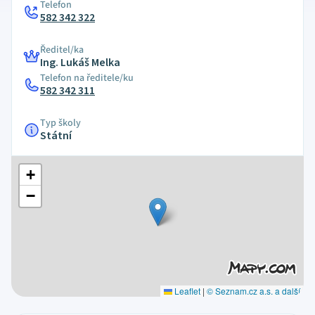
Telefon
582 342 322
Ředitel/ka
Ing. Lukáš Melka
Telefon na ředitele/ku
582 342 311
Typ školy
Státní
+
−
Leaflet
|
© Seznam.cz a.s. a další