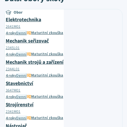
Obor
Elektrotechnika
2641M01
Maturitní zkouška
4 roky
Denní
Mechanik seřizovač
2345L01
Maturitní zkouška
4 roky
Denní
Mechanik strojů a zařízení
2344L01
Maturitní zkouška
4 roky
Denní
Stavebnictví
3647M01
Maturitní zkouška
4 roky
Denní
Strojírenství
2341M01
Maturitní zkouška
4 roky
Denní
Nástrojař