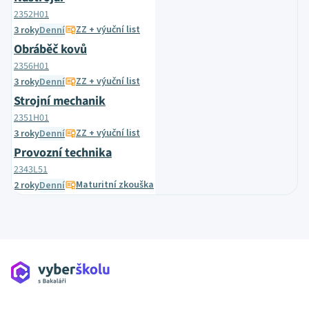
2352H01
ZZ + výuční list
3 roky
Denní
Obráběč kovů
2356H01
ZZ + výuční list
3 roky
Denní
Strojní mechanik
2351H01
ZZ + výuční list
3 roky
Denní
Provozní technika
2343L51
Maturitní zkouška
2 roky
Denní