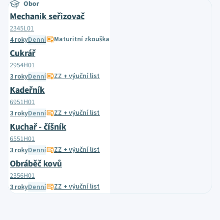
Obor
Mechanik seřizovač
2345L01
Maturitní zkouška
4 roky
Denní
Cukrář
2954H01
ZZ + výuční list
3 roky
Denní
Kadeřník
6951H01
ZZ + výuční list
3 roky
Denní
Kuchař - číšník
6551H01
ZZ + výuční list
3 roky
Denní
Obráběč kovů
2356H01
ZZ + výuční list
3 roky
Denní