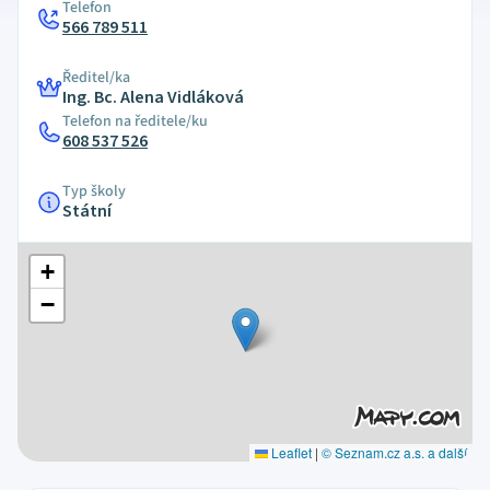
Telefon
566 789 511
Ředitel/ka
Ing. Bc. Alena Vidláková
Telefon na ředitele/ku
608 537 526
Typ školy
Státní
+
−
Leaflet
|
© Seznam.cz a.s. a další