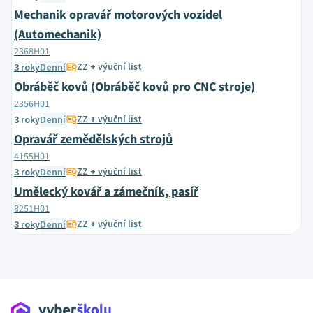
Mechanik opravář motorových vozidel
(Automechanik)
2368H01
ZZ + výuční list
3 roky
Denní
Obráběč kovů (Obráběč kovů pro CNC stroje)
2356H01
ZZ + výuční list
3 roky
Denní
Opravář zemědělských strojů
4155H01
ZZ + výuční list
3 roky
Denní
Umělecký kovář a zámečník, pasíř
8251H01
ZZ + výuční list
3 roky
Denní