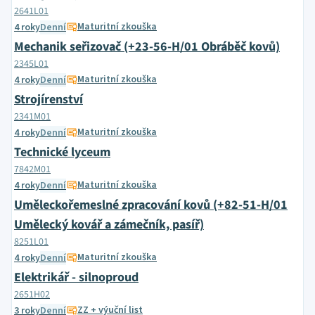
2641L01
Maturitní zkouška
4 roky
Denní
Mechanik seřizovač (+23-56-H/01 Obráběč kovů)
2345L01
Maturitní zkouška
4 roky
Denní
Strojírenství
2341M01
Maturitní zkouška
4 roky
Denní
Technické lyceum
7842M01
Maturitní zkouška
4 roky
Denní
Uměleckořemeslné zpracování kovů (+82-51-H/01
Umělecký kovář a zámečník, pasíř)
8251L01
Maturitní zkouška
4 roky
Denní
Elektrikář - silnoproud
2651H02
ZZ + výuční list
3 roky
Denní