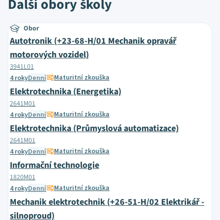
Další obory školy
Obor
Autotronik (+23-68-H/01 Mechanik opravář
motorových vozidel)
3941L01
Maturitní zkouška
4 roky
Denní
Elektrotechnika (Energetika)
2641M01
Maturitní zkouška
4 roky
Denní
Elektrotechnika (Průmyslová automatizace)
2641M01
Maturitní zkouška
4 roky
Denní
Informační technologie
1820M01
Maturitní zkouška
4 roky
Denní
Mechanik elektrotechnik (+26-51-H/02 Elektrikář -
silnoproud)