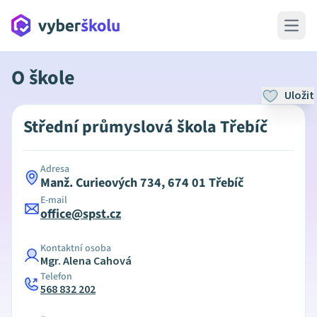
Open 
O škole
Uložit
Střední průmyslová škola Třebíč
Adresa
Manž. Curieových 734, 674 01 Třebíč
E-mail
office@spst.cz
Kontaktní osoba
Mgr. Alena Cahová
Telefon
568 832 202