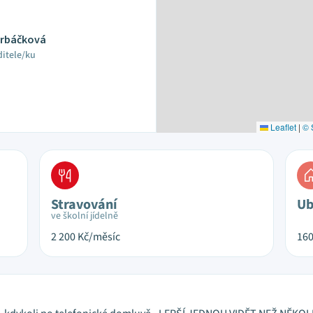
Hrbáčková
ditele/ku
Leaflet
|
© 
Stravování
Ub
ve školní jídelně
2 200
Kč/měsíc
16