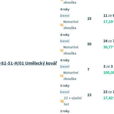
zkouška
4 roky
11
ze
Denní
25
17,19
Maturitní
zkouška
4 roky
24
ze
Denní
50
30,77
Maturitní
zkouška
4 roky
+82-51-H/01 Umělecký kovář
3
ze
3
Denní
7
100,0
Maturitní
zkouška
3 roky
23
ze
Denní
23
17,42
ZZ + výuční
list
3 roky