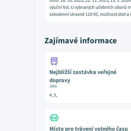
DOD: 16. 10. 2025, 22. 11. 2025, 13. 1. 2
výuční list. U vybraných učebních oborů
celodenní stravné 110 Kč, možnost diet a 
Zajímavé informace
Nejbližší zastávka veřejné
dopravy
20m
4, 5,
Místo pro trávení volného času