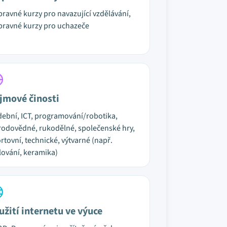
pravné kurzy pro navazující vzdělávání,
pravné kurzy pro uchazeče
jmové činosti
ební, ICT, programování/robotika,
rodovědné, rukodělné, společenské hry,
rtovní, technické, výtvarné (např.
ování, keramika)
užití internetu ve výuce