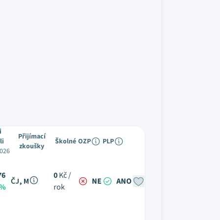
i
Přijímací
li
Školné
OZP
PLP
zkoušky
026
76
0
Kč /
ČJ, M
NE
ANO
 %
rok