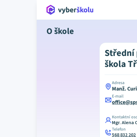
O škole
Střední
škola T
Adresa
Manž. Cur
E-mail
office@sps
Kontaktní os
Mgr. Alena
Telefon
568 832 202