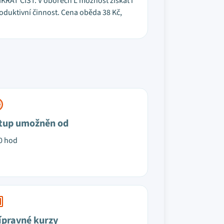
IKRÁT ČÍST. V oborech L možnost získat i
duktivní činnost. Cena oběda 38 Kč,
tup umožněn od
0 hod
ípravné kurzy