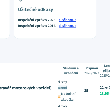
Užitečné odkazy
Inspekční zpráva 2023:
Stáhnout
Inspekční zpráva 2016:
Stáhnout
Lon
Studium a
Přijmou
přija
ukončení
2026/2027
2025/2
4 roky
ravář motorových vozidel)
22
ze
Denní
25
28,95
Maturitní
zkouška
4 roky