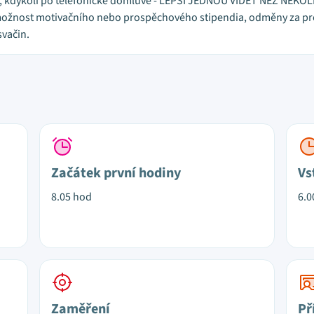
026, kdykoli po telefonické domluvě - LEPŠÍ JEDNOU VIDĚT NEŽ NĚKOL
 možnost motivačního nebo prospěchového stipendia, odměny za pro
svačin.
Začátek první hodiny
Vs
8.05 hod
6.0
Zaměření
Př