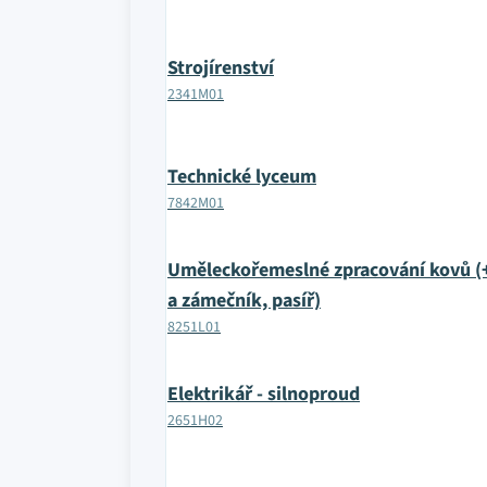
Strojírenství
2341M01
Technické lyceum
7842M01
Uměleckořemeslné zpracování kovů (
a zámečník, pasíř)
8251L01
Elektrikář - silnoproud
2651H02