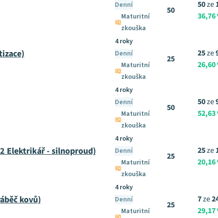
50
ze
Denní
50
36,76
Maturitní
zkouška
4 roky
izace)
25
ze
Denní
25
26,60
Maturitní
zkouška
4 roky
50
ze
Denní
50
52,63
Maturitní
zkouška
4 roky
 Elektrikář - silnoproud)
25
ze
Denní
25
20,16
Maturitní
zkouška
4 roky
áběč kovů)
7
ze
2
Denní
25
29,17
Maturitní