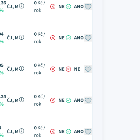
136
0
Kč /
ČJ, M
NE
ANO
 %
rok
94
0
Kč /
ČJ, M
NE
ANO
 %
rok
95
0
Kč /
ČJ, M
NE
NE
 %
rok
124
0
Kč /
ČJ, M
NE
ANO
 %
rok
4
0
Kč /
ČJ, M
NE
ANO
 %
rok