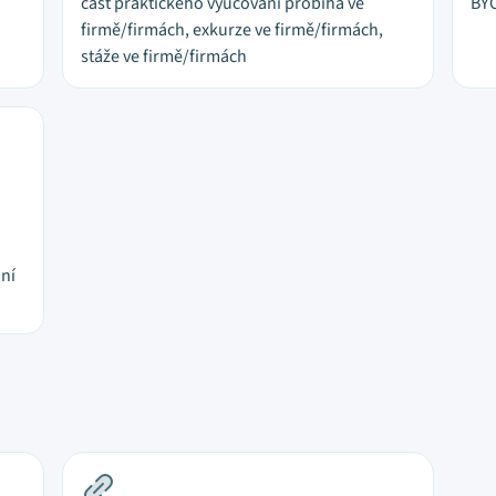
část praktického vyučování probíhá ve
BYO
firmě/firmách, exkurze ve firmě/firmách,
stáže ve firmě/firmách
jní