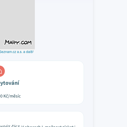
Seznam.cz a.s. a další
ytování
00
Kč/měsíc