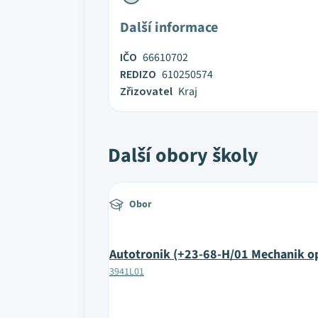
Další informace
IČO
66610702
REDIZO
610250574
Zřizovatel
Kraj
Další obory školy
Obor
Autotronik (+23-68-H/01 Mechanik op
3941L01