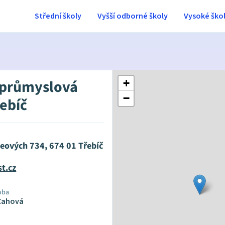
Střední školy
Vyšší odborné školy
Vysoké ško
 průmyslová
+
−
řebíč
ieových 734, 674 01 Třebíč
t.cz
oba
 Cahová