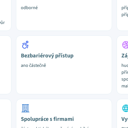
odborné
pří
pří
vůr
Bezbariérový přístup
Zá
ano částečně
hud
pří
spo
mal
Spolupráce s firmami
Vy