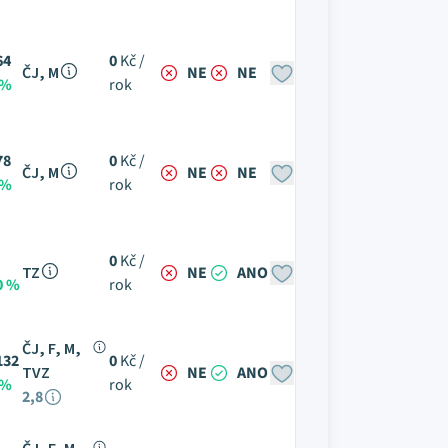
64
0
Kč /
ČJ, M
NE
NE
 %
rok
78
0
Kč /
ČJ, M
NE
NE
 %
rok
0
Kč /
TZ
NE
ANO
0 %
rok
ČJ, F, M,
132
0
Kč /
TVZ
NE
ANO
 %
rok
2,8