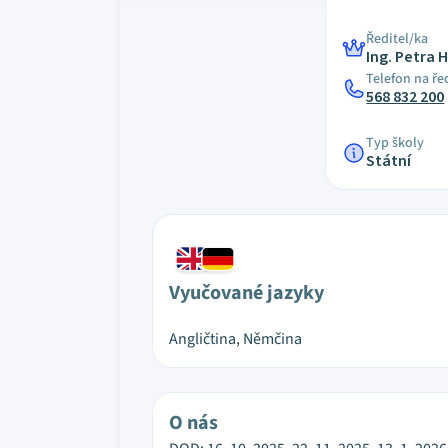
Ředitel/ka
Ing. Petra 
Telefon na ře
568 832 200
Typ školy
Státní
Vyučované jazyky
Angličtina, Němčina
O nás