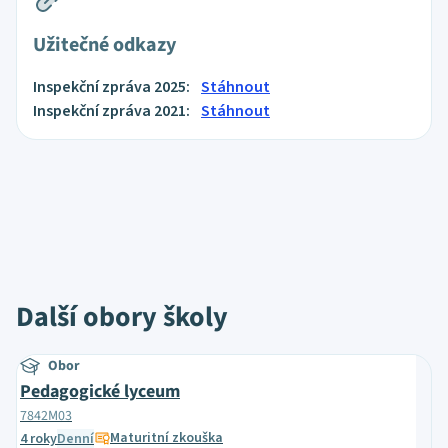
Užitečné odkazy
Inspekční zpráva 2025:
Stáhnout
Inspekční zpráva 2021:
Stáhnout
Další obory školy
Obor
Pedagogické lyceum
7842M03
Maturitní zkouška
4 roky
Denní