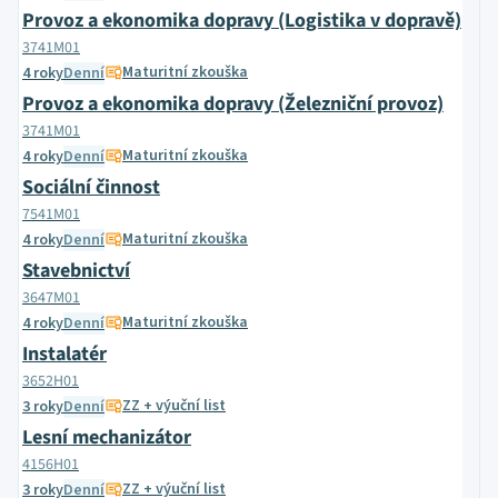
Provoz a ekonomika dopravy (Logistika v dopravě)
3741M01
Maturitní zkouška
4 roky
Denní
Provoz a ekonomika dopravy (Železniční provoz)
3741M01
Maturitní zkouška
4 roky
Denní
Sociální činnost
7541M01
Maturitní zkouška
4 roky
Denní
Stavebnictví
3647M01
Maturitní zkouška
4 roky
Denní
Instalatér
3652H01
ZZ + výuční list
3 roky
Denní
Lesní mechanizátor
4156H01
ZZ + výuční list
3 roky
Denní