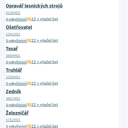
Opravář lesnických strojů
4156H02
ZZ + výuční list
3 roky
Denní
Ošetřovatel
5341H01
ZZ + výuční list
3 roky
Denní
Tesař
3664H01
ZZ + výuční list
3 roky
Denní
Truhlář
3356H01
ZZ + výuční list
3 roky
Denní
Zedník
3667H01
ZZ + výuční list
3 roky
Denní
Železničář
3752H01
ZZ + výuční list
3 roky
Denní