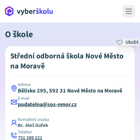
Open 
O škole
Uložit
Střední odborná škola Nové Město
na Moravě
Adresa
Bělisko 295, 592 31 Nové Město na Moravě
E-mail
podatelna@sos-nmor.cz
Kontaktní osoba
Bc. Aleš Dufek
Telefon
731 389 222