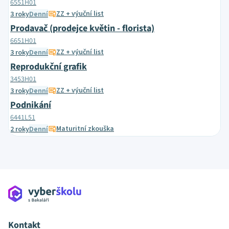
6551H01
ZZ + výuční list
3 roky
Denní
Prodavač (prodejce květin - florista)
6651H01
ZZ + výuční list
3 roky
Denní
Reprodukční grafik
3453H01
ZZ + výuční list
3 roky
Denní
Podnikání
6441L51
Maturitní zkouška
2 roky
Denní
Kontakt