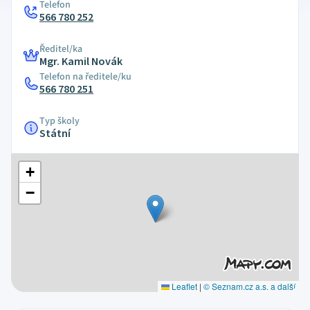
Telefon
566 780 252
Ředitel/ka
Mgr. Kamil Novák
Telefon na ředitele/ku
566 780 251
Typ školy
Státní
+
−
Leaflet
|
© Seznam.cz a.s. a další