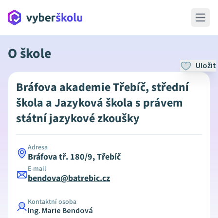
Open 
O škole
Uložit
Bráfova akademie Třebíč, střední
škola a Jazyková škola s právem
státní jazykové zkoušky
Adresa
Bráfova tř. 180/9, Třebíč
E-mail
bendova@batrebic.cz
Kontaktní osoba
Ing. Marie Bendová