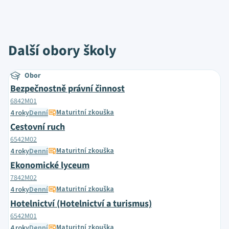
Další obory školy
Obor
Bezpečnostně právní činnost
6842M01
Maturitní zkouška
4 roky
Denní
Cestovní ruch
6542M02
Maturitní zkouška
4 roky
Denní
Ekonomické lyceum
7842M02
Maturitní zkouška
4 roky
Denní
Hotelnictví (Hotelnictví a turismus)
6542M01
Maturitní zkouška
4 roky
Denní