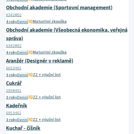
Obchodní akademie (Sportovní management)
6341M02
Maturitní zkouška
4 roky
Denní
Obchodní akademie (Všeobecná ekonomika, veřejná
správa)
6341M02
Maturitní zkouška
4 roky
Denní
Aranžér (Designér v reklamě)
6652H01
ZZ + výuční list
3 roky
Denní
Cukrář
2954H01
ZZ + výuční list
3 roky
Denní
Kadeřník
6951H01
ZZ + výuční list
3 roky
Denní
Kuchař - číšník