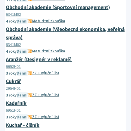
Obchodní akademie (Sportovní management)
6341M02
Maturitní zkouška
4 roky
Denní
Obchodní akademie (Všeobecná ekonomika, veřejná
správa)
6341M02
Maturitní zkouška
4 roky
Denní
Aranžér (Designér v reklamě)
6652H01
ZZ + výuční list
3 roky
Denní
Cukrář
2954H01
ZZ + výuční list
3 roky
Denní
Kadeřník
6951H01
ZZ + výuční list
3 roky
Denní
Kuchař - číšník