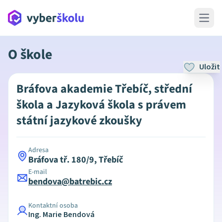
Open 
O škole
Uložit
Bráfova akademie Třebíč, střední
škola a Jazyková škola s právem
státní jazykové zkoušky
Adresa
Bráfova tř. 180/9, Třebíč
E-mail
bendova@batrebic.cz
Kontaktní osoba
Ing. Marie Bendová