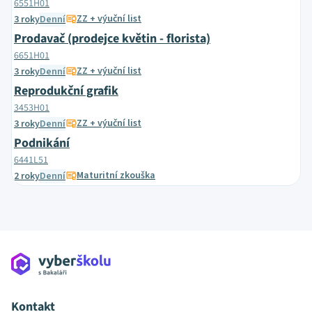
6551H01
ZZ + výuční list
3 roky
Denní
Prodavač (prodejce květin - florista)
6651H01
ZZ + výuční list
3 roky
Denní
Reprodukční grafik
3453H01
ZZ + výuční list
3 roky
Denní
Podnikání
6441L51
Maturitní zkouška
2 roky
Denní
Kontakt