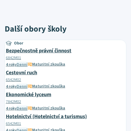
Další obory školy
Obor
Bezpečnostně právní činnost
6842M01
Maturitní zkouška
4 roky
Denní
Cestovní ruch
6542M02
Maturitní zkouška
4 roky
Denní
Ekonomické lyceum
7842M02
Maturitní zkouška
4 roky
Denní
Hotelnictví (Hotelnictví a turismus)
6542M01
Maturitní zkouška
4 roky
Denní