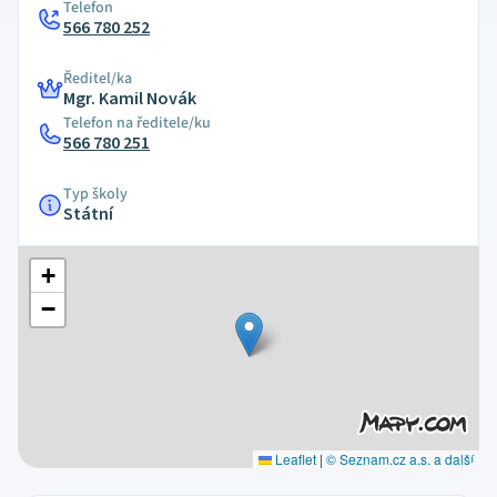
Telefon
566 780 252
Ředitel/ka
Mgr. Kamil Novák
Telefon na ředitele/ku
566 780 251
Typ školy
Státní
+
−
Leaflet
|
© Seznam.cz a.s. a další