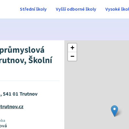
Střední školy
Vyšší odborné školy
Vysoké ško
 průmyslová
+
−
rutnov, Školní
, 541 01 Trutnov
trutnov.cz
oba
ová