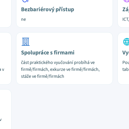
Bezbariérový přístup
Zá
ne
ICT
Spolupráce s firmami
Vy
část praktického vyučování probíhá ve
Pou
a v
firmě/firmách, exkurze ve firmě/firmách,
tab
stáže ve firmě/firmách
v