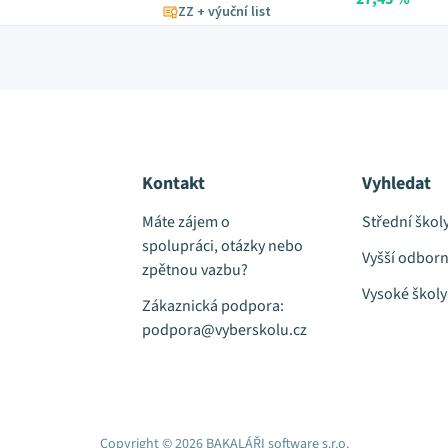
ZZ + výuční list
Kontakt
Vyhledat
Máte zájem o
Střední škol
spolupráci, otázky nebo
Vyšší odborn
zpětnou vazbu?
Vysoké školy
Zákaznická podpora:
podpora@vyberskolu.cz
Copyright © 2026 BAKALÁŘI software s.r.o.