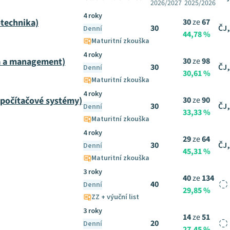
2026/2027
2025/2026
4 roky
otechnika)
30
ze
67
30
ČJ,
Denní
44,78 %
Maturitní zkouška
4 roky
ka a management)
30
ze
98
30
ČJ,
Denní
30,61 %
Maturitní zkouška
4 roky
 počítačové systémy)
30
ze
90
30
ČJ,
Denní
33,33 %
Maturitní zkouška
4 roky
29
ze
64
30
ČJ,
Denní
45,31 %
Maturitní zkouška
3 roky
40
ze
134
40
Denní
29,85 %
ZZ + výuční list
3 roky
14
ze
51
20
Denní
27,45 %