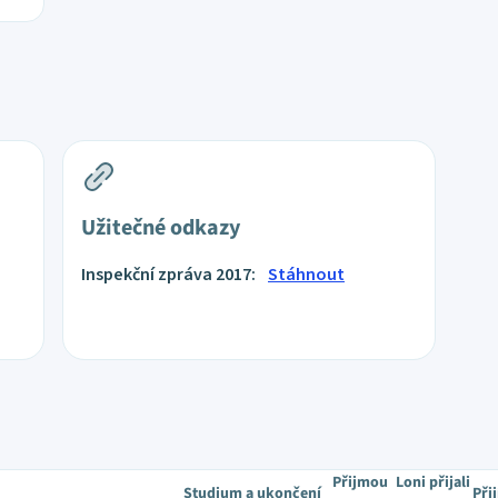
Užitečné odkazy
Inspekční zpráva 2017:
Stáhnout
Přijmou
Loni přijali
Studium a ukončení
Při