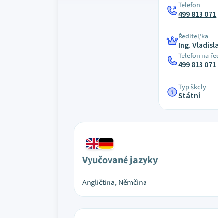
Telefon
499 813 071
Ředitel/ka
Ing. Vladis
Telefon na ře
499 813 071
Typ školy
Státní
Vyučované jazyky
Angličtina, Němčina