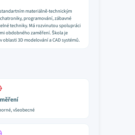
dstandartním materiálně-technickým
mechatroniky, programování, zábavné
telné techniky. Má rozvinutou spolupráci
lami obdobného zaměření. Škola je
v oblasti 3D modelování a CAD systémů.
měření
orné, všeobecné