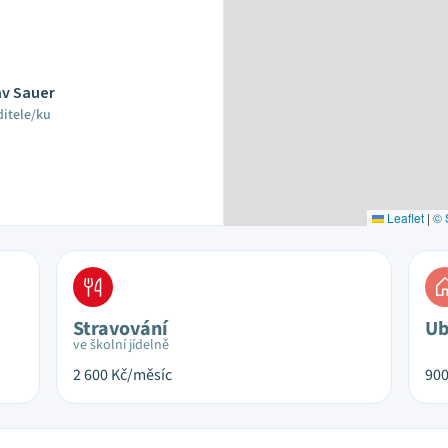
lav Sauer
ditele/ku
Leaflet
|
© 
Stravování
Ub
ve školní jídelně
2 600
Kč/měsíc
90