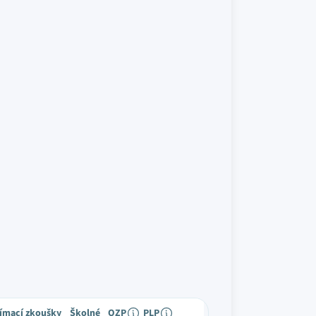
jímací zkoušky
Školné
OZP
PLP