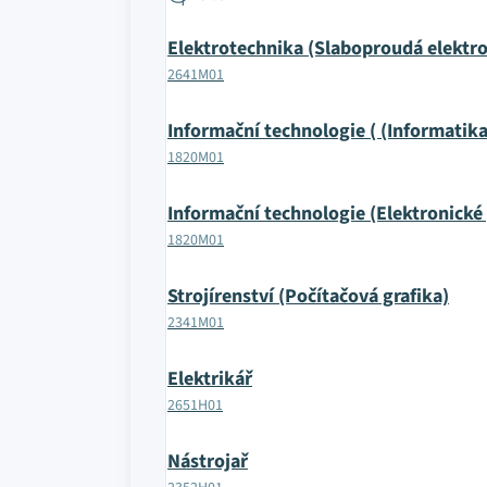
Elektrotechnika (Slaboproudá elektr
2641M01
Informační technologie ( (Informati
1820M01
Informační technologie (Elektronické
1820M01
Strojírenství (Počítačová grafika)
2341M01
Elektrikář
2651H01
Nástrojař