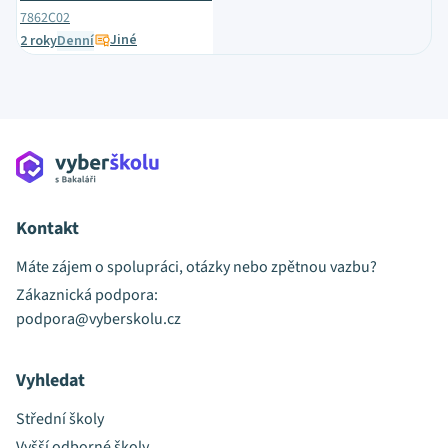
7862C02
Jiné
2 roky
Denní
Kontakt
Máte zájem o spolupráci, otázky nebo zpětnou vazbu?
Zákaznická podpora:
podpora@vyberskolu.cz
Vyhledat
Střední školy
Vyšší odborné školy