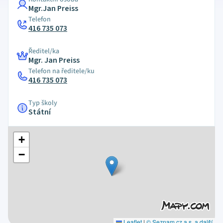
Mgr.Jan Preiss
Telefon
416 735 073
Ředitel/ka
Mgr. Jan Preiss
Telefon na ředitele/ku
416 735 073
Typ školy
Státní
+
−
Leaflet
|
© Seznam.cz a.s. a další