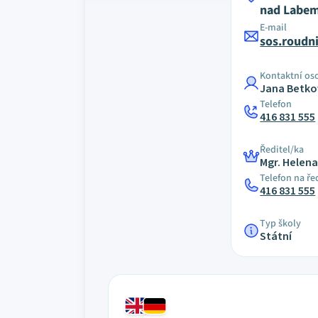
nad Labe
E-mail
sos.roudn
Kontaktní os
Jana Betko
Telefon
416 831 555
Ředitel/ka
Mgr. Helena
Telefon na ře
416 831 555
Typ školy
Státní