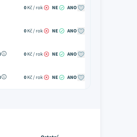
0
Kč / rok
NE
ANO
0
Kč / rok
NE
ANO
M
0
Kč / rok
NE
ANO
M
0
Kč / rok
NE
ANO