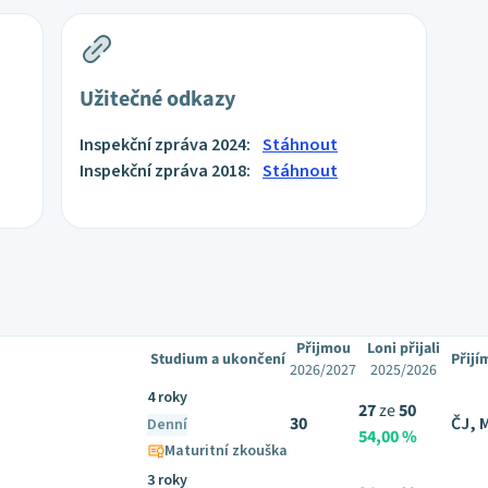
Užitečné odkazy
Inspekční zpráva 2024:
Stáhnout
Inspekční zpráva 2018:
Stáhnout
Přijmou
Loni přijali
Studium a ukončení
Přijí
2026/2027
2025/2026
4 roky
27
ze
50
30
ČJ, 
Denní
54,00 %
Maturitní zkouška
3 roky