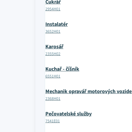
Cukrář
2954H01
Instalatér
3652H01
Karosář
2355H02
Kuchař - číšník
6551H01
Mechanik opravář motorových vozide
2368H01
Pečovatelské služby
7541E01