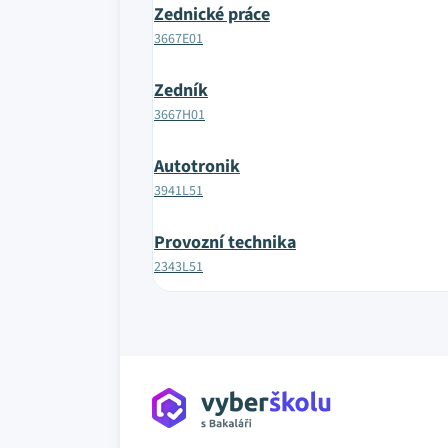
Zednické práce
3667E01
Zedník
3667H01
Autotronik
3941L51
Provozní technika
2343L51