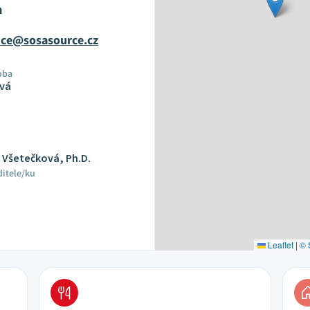
m
ice@sosasource.cz
oba
vá
 Všetečková, Ph.D.
ditele/ku
Leaflet
|
© 