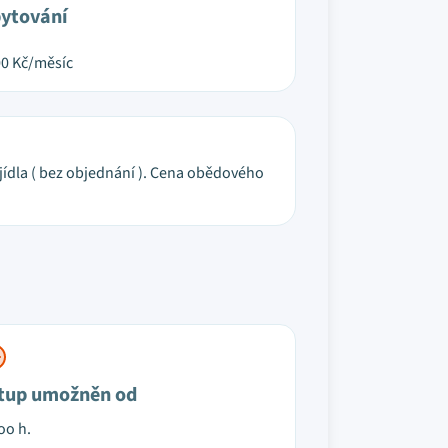
ytování
00
Kč/měsíc
 jídla ( bez objednání ). Cena obědového
tup umožněn od
oo h.