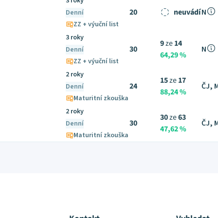
3 roky
20
neuvádí
N
Denní
ZZ + výuční list
3 roky
9
ze
14
30
N
Denní
64,29 %
ZZ + výuční list
2 roky
15
ze
17
24
ČJ, 
Denní
88,24 %
Maturitní zkouška
2 roky
30
ze
63
30
ČJ, 
Denní
47,62 %
Maturitní zkouška