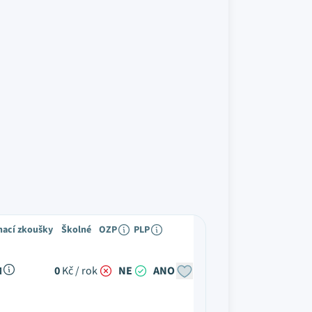
mací zkoušky
Školné
OZP
PLP
M
0
Kč / rok
NE
ANO