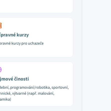
ípravné kurzy
pravné kurzy pro uchazeče
jmové činosti
ební, programování/robotika, sportovní,
hnické, výtvarné (např. malování,
amika)