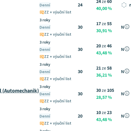
24
ze
60
24
Denní
40,00 %
ZZ + výuční list
3 roky
17
ze
55
30
N
Denní
30,91 %
ZZ + výuční list
3 roky
20
ze
46
30
N
Denní
43,48 %
ZZ + výuční list
3 roky
21
ze
58
30
N
Denní
36,21 %
ZZ + výuční list
3 roky
l (Automechanik)
30
ze
105
30
N
Denní
28,57 %
ZZ + výuční list
3 roky
10
ze
23
20
N
Denní
43,48 %
ZZ + výuční list