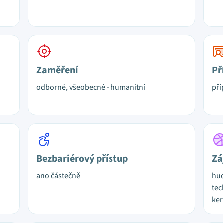
Zaměření
Př
odborné, všeobecné - humanitní
pří
Bezbariérový přístup
Zá
ano částečně
hud
tec
ker