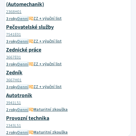
(Automechanik)
2368H01
ZZ + výuční list
3 roky
Denní
Pečovatelské služby
7541E01
ZZ + výuční list
3 roky
Denní
Zednické práce
3667E01
ZZ + výuční list
3 roky
Denní
Zedník
3667H01
ZZ + výuční list
3 roky
Denní
Autotronik
3941L51
Maturitní zkouška
2 roky
Denní
Provozní technika
2343L51
Maturitní zkouška
2 roky
Denní