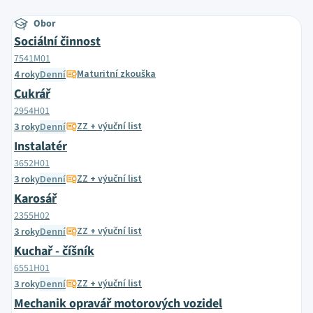
Obor
Sociální činnost
7541M01
Maturitní zkouška
4 roky
Denní
Cukrář
2954H01
ZZ + výuční list
3 roky
Denní
Instalatér
3652H01
ZZ + výuční list
3 roky
Denní
Karosář
2355H02
ZZ + výuční list
3 roky
Denní
Kuchař - číšník
6551H01
ZZ + výuční list
3 roky
Denní
Mechanik opravář motorových vozidel