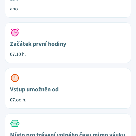
ano
Začátek první hodiny
07.10 h.
Vstup umožněn od
07.oo h.
Místo pro trávení volného času mimo výuku