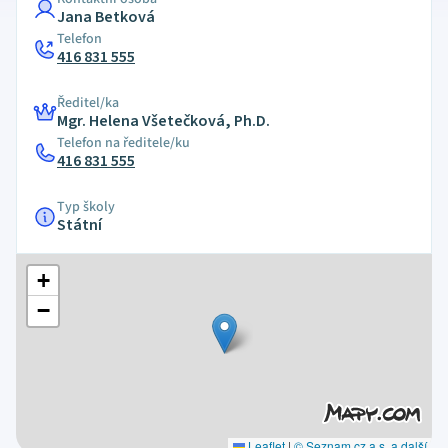
Jana Betková
Telefon
416 831 555
Ředitel/ka
Mgr. Helena Všetečková, Ph.D.
Telefon na ředitele/ku
416 831 555
Typ školy
Státní
+
−
Leaflet
|
© Seznam.cz a.s. a další