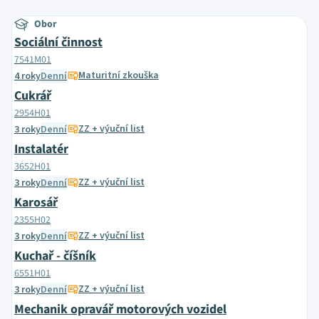
Obor
Sociální činnost
7541M01
Maturitní zkouška
4 roky
Denní
Cukrář
2954H01
ZZ + výuční list
3 roky
Denní
Instalatér
3652H01
ZZ + výuční list
3 roky
Denní
Karosář
2355H02
ZZ + výuční list
3 roky
Denní
Kuchař - číšník
6551H01
ZZ + výuční list
3 roky
Denní
Mechanik opravář motorových vozidel