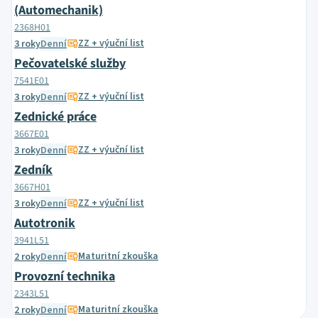
(Automechanik)
2368H01
ZZ + výuční list
3 roky
Denní
Pečovatelské služby
7541E01
ZZ + výuční list
3 roky
Denní
Zednické práce
3667E01
ZZ + výuční list
3 roky
Denní
Zedník
3667H01
ZZ + výuční list
3 roky
Denní
Autotronik
3941L51
Maturitní zkouška
2 roky
Denní
Provozní technika
2343L51
Maturitní zkouška
2 roky
Denní