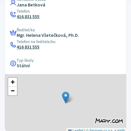
Jana Betková
Telefon
416 831 555
Ředitel/ka
Mgr. Helena Všetečková, Ph.D.
Telefon na ředitele/ku
416 831 555
Typ školy
Státní
+
−
Leaflet
|
© Seznam.cz a.s. a další