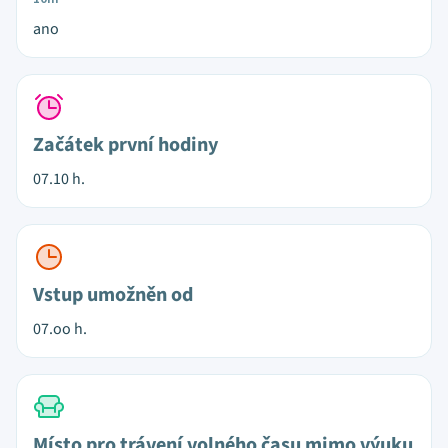
ano
Začátek první hodiny
07.10 h.
Vstup umožněn od
07.oo h.
Místo pro trávení volného času mimo výuku