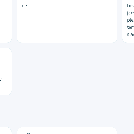
ne
bes
jar
ple
tém
sla
v