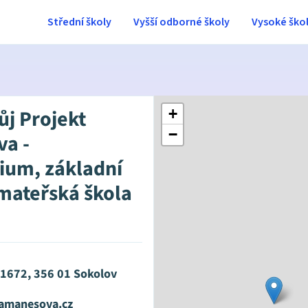
Střední školy
Vyšší odborné školy
Vysoké ško
ůj Projekt
+
−
a -
um, základní
 mateřská škola
1672, 356 01 Sokolov
amanesova.cz