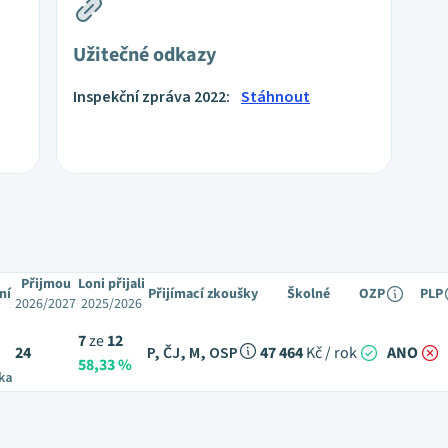
Užitečné odkazy
Inspekční zpráva 2022:
Stáhnout
Přijmou
Loni přijali
ní
Přijímací zkoušky
Školné
OZP
PLP
2026/2027
2025/2026
7
ze
12
24
P, ČJ, M, OSP
47 464
Kč / rok
ANO
58,33 %
ka