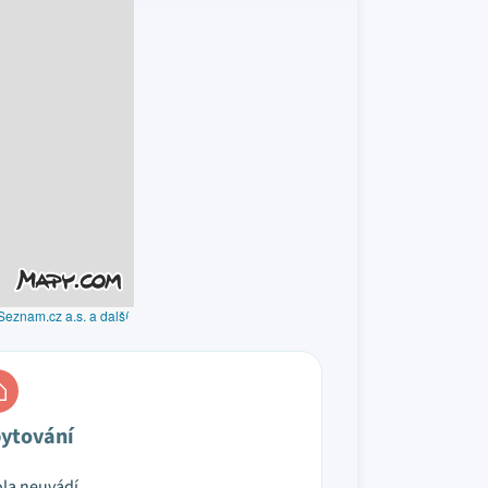
Seznam.cz a.s. a další
ytování
la neuvádí