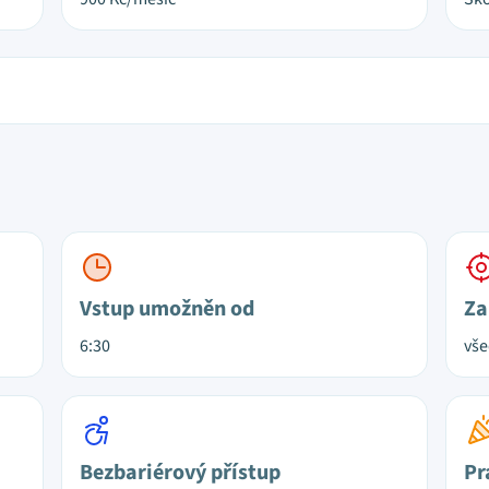
Vstup umožněn od
Za
6:30
vš
Bezbariérový přístup
Pr