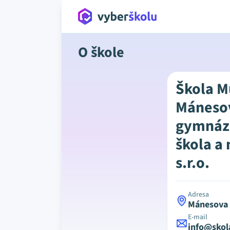
O škole
Škola M
Mánesov
gymnázi
škola a
s.r.o.
Adresa
Mánesova 
E-mail
info@skol