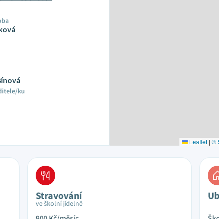
oba
nková
 Bínová
ditele/ku
Leaflet
|
© 
Stravování
Ub
ve školní jídelně
900
Kč/měsíc
Ško