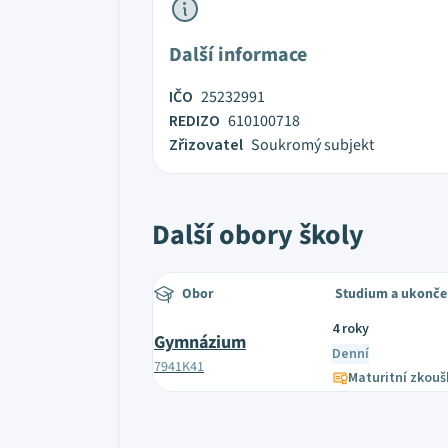
Další informace
IČO
25232991
REDIZO
610100718
Zřizovatel
Soukromý subjekt
Další obory školy
Obor
Studium a ukonče
4 roky
Gymnázium
Denní
7941K41
Maturitní zkouš