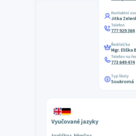
Kontaktní os
Jitka Zele
Telefon
777 929 364
Ředitel/ka
Mgr. Eliška
Telefon na ře
773 649 474
Typ školy
Soukromá
Vyučované jazyky
Angličtina, Němčina