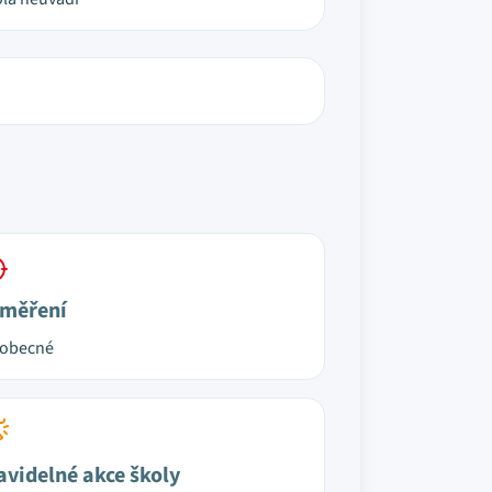
měření
eobecné
avidelné akce školy