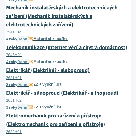
Mechanik instalatérských a elektrotechnických
zařízení (Mechanik instalatérských a
elektrotechnických zařízení)
3941L02
Maturitní zkouška
4 roky
Denní
Telekomunikace (Internet věcí a chytrá domácnost)
2645M01
Maturitní zkouška
4 roky
Denní
Elektrikář (Elektrikář - slaboproud)
2651H01
ZZ + výuční list
3 roky
Denní
Elektrikář - silnoproud (Elektrikář - silnoproud)
2651H02
ZZ + výuční list
3 roky
Denní
Elektromechanik pro zařízení a přístroje
(Elektromechanik pro zařízení a přístroje)
2652H01