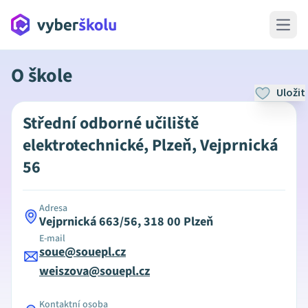
Open 
O škole
Uložit
Střední odborné učiliště
elektrotechnické, Plzeň, Vejprnická
56
Adresa
Vejprnická 663/56, 318 00 Plzeň
E-mail
soue@souepl.cz
weiszova@souepl.cz
Kontaktní osoba