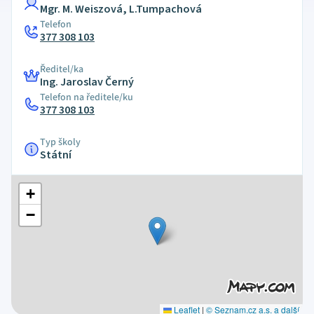
Mgr. M. Weiszová, L.Tumpachová
Telefon
377 308 103
Ředitel/ka
Ing. Jaroslav Černý
Telefon na ředitele/ku
377 308 103
Typ školy
Státní
+
−
Leaflet
|
© Seznam.cz a.s. a další