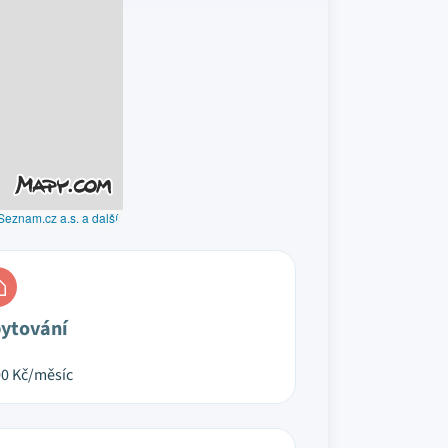
Seznam.cz a.s. a další
ytování
00
Kč/měsíc