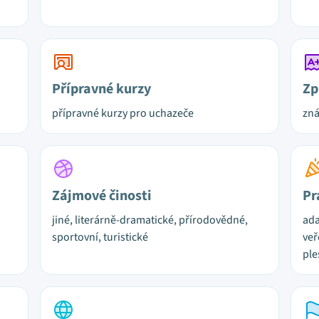
Přípravné kurzy
Zp
přípravné kurzy pro uchazeče
zn
Zájmové činosti
Pr
jiné, literárně-dramatické, přírodovědné,
ada
sportovní, turistické
veř
ple