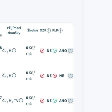
Přijímací
Školné
OZP
PLP
zkoušky
26
8
0
Kč /
ČJ, M
NE
ANO
rok
0
Kč /
ČJ, M
NE
NE
rok
7
0
Kč /
ČJ, M, TV
NE
ANO
rok