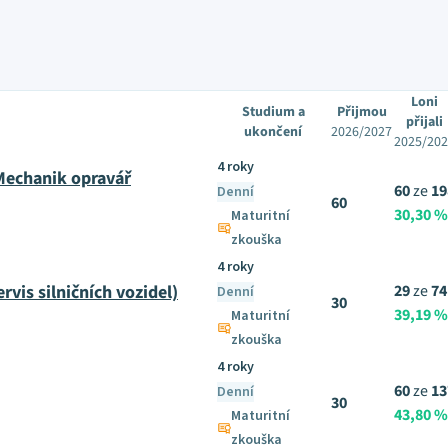
Loni
Studium a
Přijmou
přijali
ukončení
2026/2027
2025/20
4 roky
Mechanik opravář
60
ze
19
Denní
60
30,30 %
Maturitní
zkouška
4 roky
rvis silničních vozidel)
29
ze
74
Denní
30
39,19 %
Maturitní
zkouška
4 roky
60
ze
13
Denní
30
43,80 %
Maturitní
zkouška