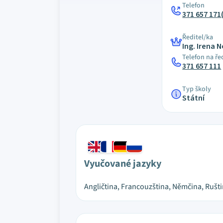
Telefon
371 657 171
Ředitel/ka
Ing. Irena 
Telefon na ře
371 657 111
Typ školy
Státní
Vyučované jazyky
Angličtina, Francouzština, Němčina, Rušt