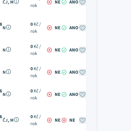
ČJ, M
NE
ANO
rok
8
0
Kč /
N
NE
ANO
rok
0
Kč /
N
NE
ANO
rok
0
Kč /
N
NE
ANO
rok
6
0
Kč /
N
NE
ANO
rok
6
0
Kč /
ČJ, M
NE
NE
rok