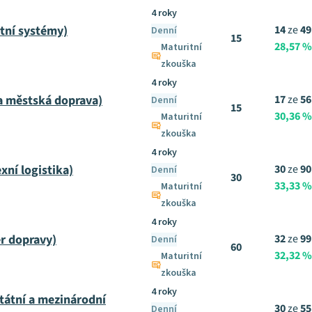
4 roky
tní systémy)
14
ze
49
Denní
15
28,57 %
Maturitní
zkouška
4 roky
a městská doprava)
17
ze
56
Denní
15
30,36 %
Maturitní
zkouška
4 roky
ní logistika)
30
ze
90
Denní
30
33,33 %
Maturitní
zkouška
4 roky
r dopravy)
32
ze
99
Denní
60
32,32 %
Maturitní
zkouška
4 roky
tátní a mezinárodní
30
ze
55
Denní