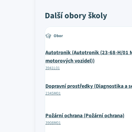
Další obory školy
Obor
Autotronik (Autotronik (23-68-H/01 
motorových vozidel))
3941L01
Dopravní prostředky (Diagnostika a se
2345M01
Požární ochrana (Požární ochrana)
3908M01