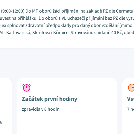
 (9:00-12:00) Do MT oborů žáci přijímáni na základě PZ dle Cermatu 
ést na přihlášku. Do oborů s VL uchazeči přijímáni bez PZ dle vysv
i musí splňovat zdravotní předpoklady pro daný obor vzdělání (mimo
 - Karlovarská, Skrétova i Křimice. Stravování: snídaně 40 Kč, oběd
Začátek první hodiny
Vs
zpravidla v 8 hodin
7 h
a