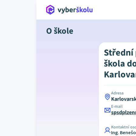
O škole
Střední
škola d
Karlova
Adresa
Karlovars
E-mail
spsdplzen
Kontaktní os
Ing. Beneš