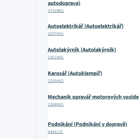
autodoprava)
3741M01
Autoelektrikář (Autoelektrikář)
2657H01
Autolakýrník (Autolakýrník)
2361H01
Karosář (Autoklempíř)
2355H02
Mechanik opravář motorových vozide
2368H01
Podnikání (Podnikání v dopravě)
6441L51