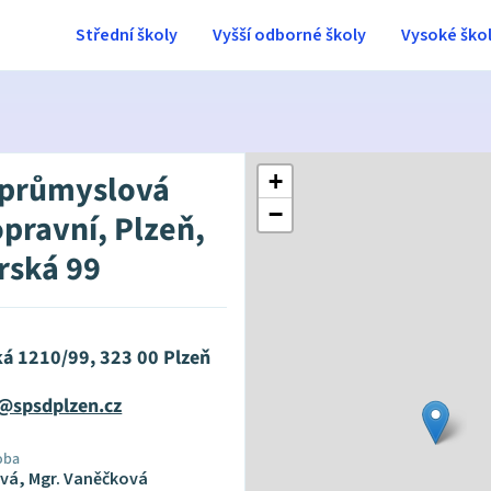
Střední školy
Vyšší odborné školy
Vysoké ško
 průmyslová
+
−
opravní, Plzeň,
rská 99
ká 1210/99, 323 00 Plzeň
@spsdplzen.cz
oba
ová, Mgr. Vaněčková