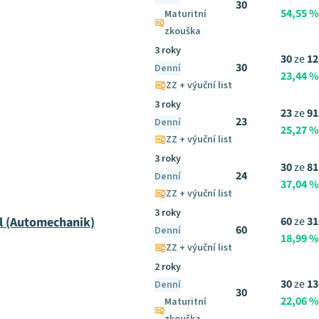
30
54,55 %
Maturitní
zkouška
3 roky
30
ze
12
30
Denní
23,44 %
ZZ + výuční list
3 roky
23
ze
91
23
Denní
25,27 %
ZZ + výuční list
3 roky
30
ze
81
24
Denní
37,04 %
ZZ + výuční list
3 roky
l (Automechanik)
60
ze
31
60
Denní
18,99 %
ZZ + výuční list
2 roky
30
ze
13
Denní
30
22,06 %
Maturitní