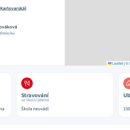
(Karlovarská)
Nováková
ditele/ku
Leaflet
|
© 
Stravování
Ub
ve školní jídelně
ina
Škola neuvádí
15