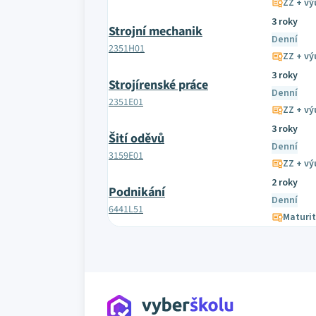
ZZ + výu
3 roky
Strojní mechanik
Denní
2351H01
ZZ + výu
3 roky
Strojírenské práce
Denní
2351E01
ZZ + výu
3 roky
Šití oděvů
Denní
3159E01
ZZ + výu
2 roky
Podnikání
Denní
6441L51
Maturit