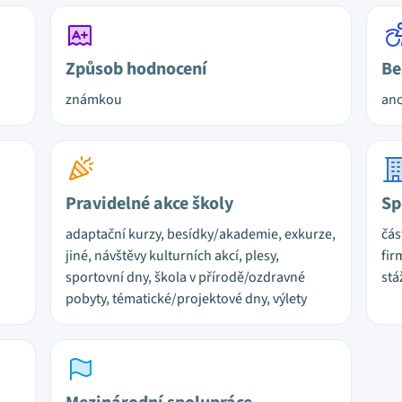
Způsob hodnocení
Be
známkou
ano
Pravidelné akce školy
Sp
adaptační kurzy, besídky/akademie, exkurze,
čás
jiné, návštěvy kulturních akcí, plesy,
fir
sportovní dny, škola v přírodě/ozdravné
stá
pobyty, tématické/projektové dny, výlety