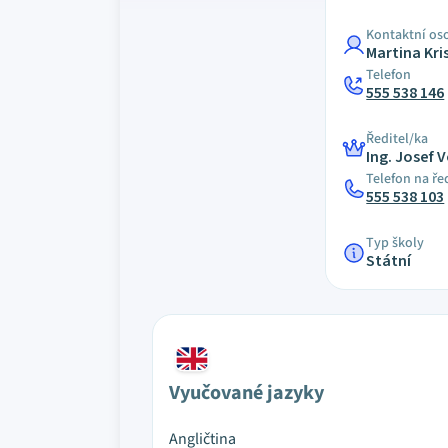
Kontaktní os
Martina Kri
Telefon
555 538 146
Ředitel/ka
Ing. Josef 
Telefon na ře
555 538 103
Typ školy
Státní
Vyučované jazyky
Angličtina