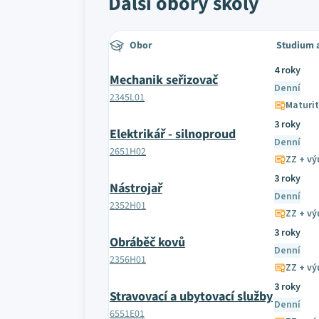
Další obory školy
Obor
Studium 
4 roky
Mechanik seřizovač
Denní
2345L01
Maturit
3 roky
Elektrikář - silnoproud
Denní
2651H02
ZZ + výu
3 roky
Nástrojař
Denní
2352H01
ZZ + výu
3 roky
Obráběč kovů
Denní
2356H01
ZZ + výu
3 roky
Stravovací a ubytovací služby
Denní
6551E01