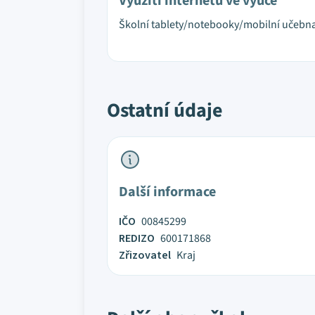
Využití internetu ve výuce
Školní tablety/notebooky/mobilní učebn
Ostatní údaje
Další informace
IČO
00845299
REDIZO
600171868
Zřizovatel
Kraj