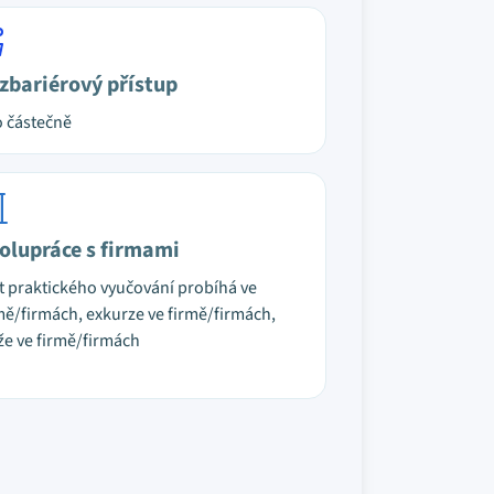
zbariérový přístup
 částečně
olupráce s firmami
t praktického vyučování probíhá ve
mě/firmách, exkurze ve firmě/firmách,
že ve firmě/firmách