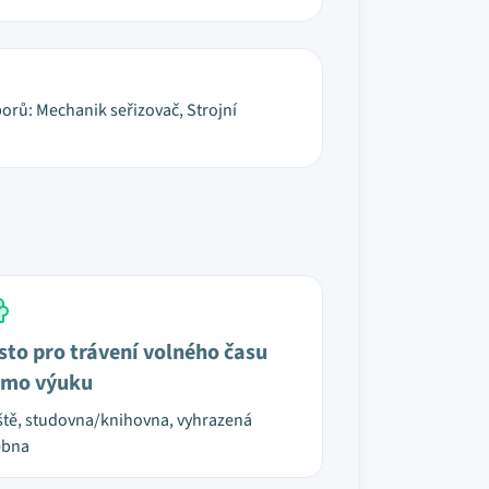
borů: Mechanik seřizovač, Strojní
sto pro trávení volného času
mo výuku
ště, studovna/knihovna, vyhrazená
ebna