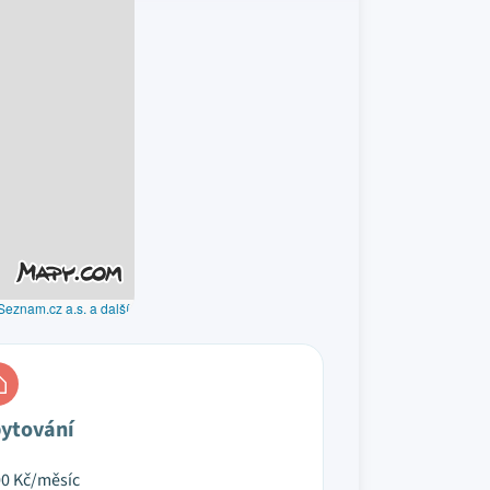
Seznam.cz a.s. a další
ytování
00
Kč/měsíc