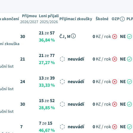
Přijmou
Loni přijali
a ukončení
Přijímací zkoušky
Školné
OZP
PL
2026/2027
2025/2026
21
ze
57
30
ČJ, M
0
Kč / rok
NE
36,84 %
ní zkouška
21
ze
77
21
neuvádí
0
Kč / rok
NE
27,27 %
ční list
13
ze
39
24
neuvádí
0
Kč / rok
NE
33,33 %
ční list
15
ze
52
30
neuvádí
0
Kč / rok
NE
28,85 %
ční list
7
ze
15
7
neuvádí
0
Kč / rok
NE
46,67 %