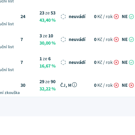
ční list
23
ze
53
24
neuvádí
0
Kč / rok
NE
43,40 %
ční list
3
ze
10
7
neuvádí
0
Kč / rok
NE
30,00 %
ční list
1
ze
6
7
neuvádí
0
Kč / rok
NE
16,67 %
ční list
29
ze
90
30
ČJ, M
0
Kč / rok
NE
32,22 %
ní zkouška