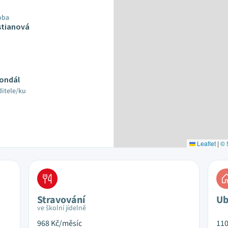
oba
stianová
Vondál
ditele/ku
Leaflet
|
© 
Stravování
Ub
ve školní jídelně
968
Kč/měsíc
11