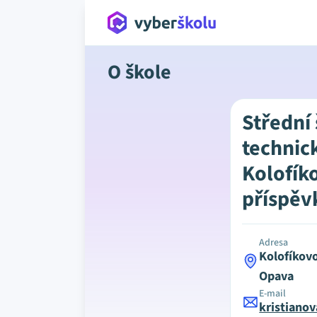
O škole
Střední
technic
Kolofík
příspěv
Adresa
Kolofíkov
Opava
E-mail
kristiano