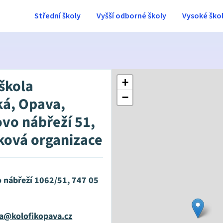
Střední školy
Vyšší odborné školy
Vysoké ško
 škola
+
−
ká, Opava,
ovo nábřeží 51,
ková organizace
o nábřeží 1062/51, 747 05
va@kolofikopava.cz