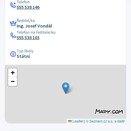
Telefon
555 538 146
Ředitel/ka
Ing. Josef Vondál
Telefon na ředitele/ku
555 538 103
Typ školy
Státní
+
−
Leaflet
|
© Seznam.cz a.s. a další