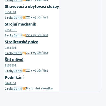
3 roky
Denní
Stravovací a ubytovací služby
6551E01
ZZ + výuční list
3 roky
Denní
Strojní mechanik
2351H01
ZZ + výuční list
3 roky
Denní
Strojírenské práce
2351E01
ZZ + výuční list
3 roky
Denní
Šití oděvů
3159E01
ZZ + výuční list
3 roky
Denní
Podnikání
6441L51
Maturitní zkouška
2 roky
Denní