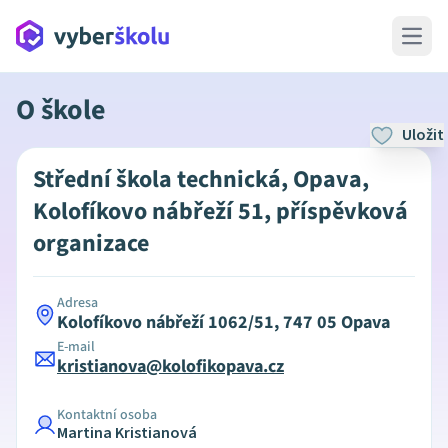
Open 
O škole
Uložit
Střední škola technická, Opava,
Kolofíkovo nábřeží 51, příspěvková
organizace
Adresa
Kolofíkovo nábřeží 1062/51, 747 05 Opava
E-mail
kristianova@kolofikopava.cz
Kontaktní osoba
Martina Kristianová