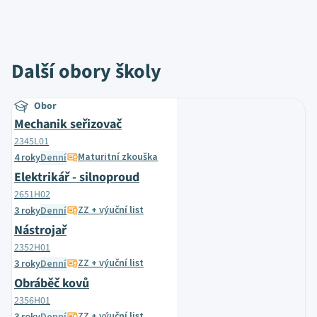
Další obory školy
Obor
Mechanik seřizovač
2345L01
Maturitní zkouška
4 roky
Denní
Elektrikář - silnoproud
2651H02
ZZ + výuční list
3 roky
Denní
Nástrojař
2352H01
ZZ + výuční list
3 roky
Denní
Obráběč kovů
2356H01
ZZ + výuční list