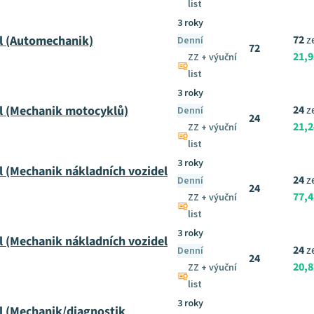
list
3 roky
l (Automechanik)
72
z
Denní
72
21,
ZZ + výuční
list
3 roky
l (Mechanik motocyklů)
24
z
Denní
24
21,
ZZ + výuční
list
3 roky
 (Mechanik nákladních vozidel
24
z
Denní
24
77,
ZZ + výuční
list
3 roky
 (Mechanik nákladních vozidel
24
z
Denní
24
20,
ZZ + výuční
list
3 roky
l (Mechanik/diagnostik