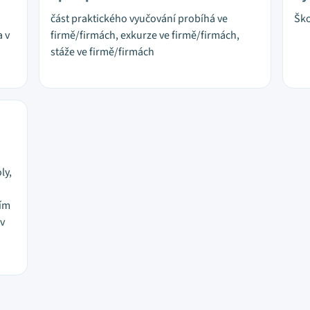
část praktického vyučování probíhá ve
Ško
a v
firmě/firmách, exkurze ve firmě/firmách,
stáže ve firmě/firmách
ly,
ním
 v