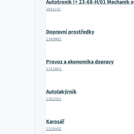
Autotronik (+ 23-68-H/01 Mechanik o
3941L01
Dopravní prostředky
2345M01
Provoz a ekonomika dopravy
3741M01
Autolakýrník
2361H01
Karosář
2355H02