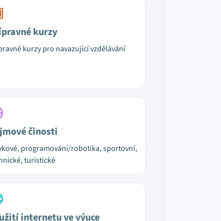
ípravné kurzy
pravné kurzy pro navazující vzdělávání
jmové činosti
ykové, programování/robotika, sportovní,
hnické, turistické
užití internetu ve výuce