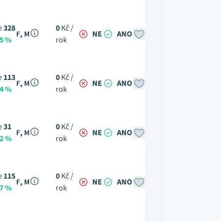
e
328
0
Kč /
F, M
NE
ANO
95 %
rok
e
113
0
Kč /
F, M
NE
ANO
24 %
rok
e
31
0
Kč /
F, M
NE
ANO
42 %
rok
e
115
0
Kč /
F, M
NE
ANO
87 %
rok