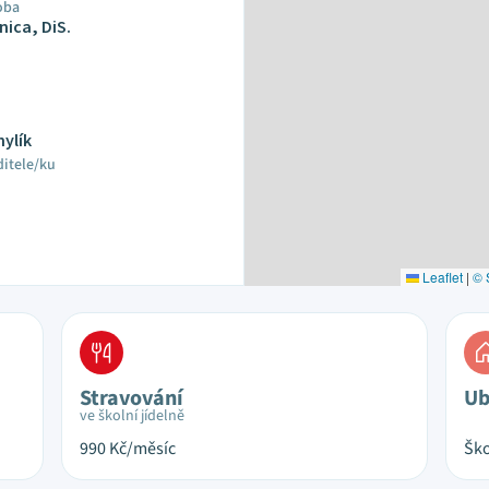
oba
nica, DiS.
hylík
ditele/ku
Leaflet
|
© 
Stravování
Ub
ve školní jídelně
990
Kč/měsíc
Ško