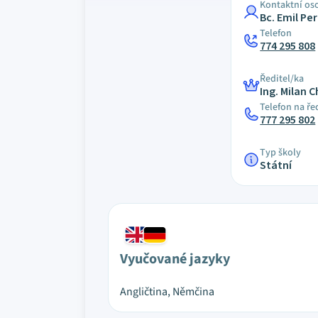
Kontaktní os
Bc. Emil Per
Telefon
774 295 808
Ředitel/ka
Ing. Milan C
Telefon na ře
777 295 802
Typ školy
Státní
Vyučované jazyky
Angličtina, Němčina