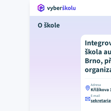
O škole
Integro
škola a
Brno, p
organiz
Adresa
Křižíkova
E-mail
sekretari