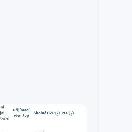
oni
Přijímací
jali
Školné
OZP
PLP
zkoušky
/2026