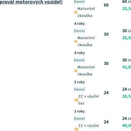
pravář motorových vozidel)
60
z
Denní
60
25,
Maturitní
zkouška
4 roky
30
z
Denní
30
28,
Maturitní
zkouška
4 roky
30
z
Denní
30
41,
Maturitní
zkouška
3 roky
24
z
Denní
24
28,
ZZ + výuční
list
3 roky
24
z
Denní
24
40,
ZZ + výuční