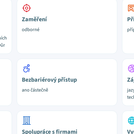
Zaměření
Př
odborné
pří
ních
vůr
Bezbariérový přístup
Zá
ano částečně
jaz
tec
Spolupráce s firmami
Vy