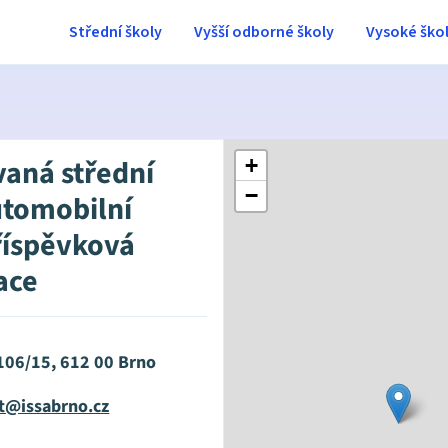
Střední školy
Vyšší odborné školy
Vysoké ško
vaná střední
+
−
utomobilní
říspěvková
ace
 106/15, 612 00 Brno
at@issabrno.cz