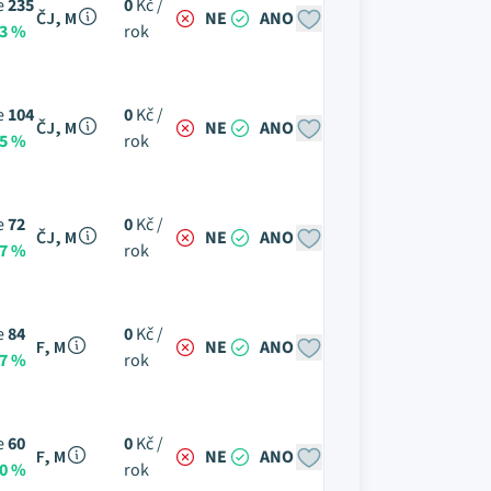
e
235
0
Kč /
ČJ, M
NE
ANO
53 %
rok
e
104
0
Kč /
ČJ, M
NE
ANO
85 %
rok
e
72
0
Kč /
ČJ, M
NE
ANO
67 %
rok
e
84
0
Kč /
F, M
NE
ANO
57 %
rok
e
60
0
Kč /
F, M
NE
ANO
00 %
rok