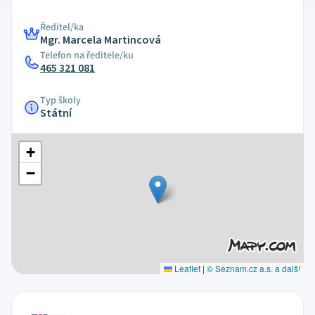
Ředitel/ka
Mgr. Marcela Martincová
Telefon na ředitele/ku
465 321 081
Typ školy
Státní
+
−
Leaflet
|
© Seznam.cz a.s. a další