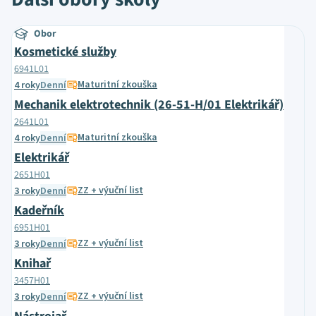
Obor
Kosmetické služby
6941L01
Maturitní zkouška
4 roky
Denní
Mechanik elektrotechnik (26-51-H/01 Elektrikář)
2641L01
Maturitní zkouška
4 roky
Denní
Elektrikář
2651H01
ZZ + výuční list
3 roky
Denní
Kadeřník
6951H01
ZZ + výuční list
3 roky
Denní
Knihař
3457H01
ZZ + výuční list
3 roky
Denní