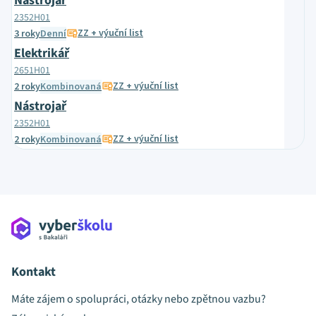
Nástrojař
2352H01
ZZ + výuční list
3 roky
Denní
Elektrikář
2651H01
ZZ + výuční list
2 roky
Kombinovaná
Nástrojař
2352H01
ZZ + výuční list
2 roky
Kombinovaná
Kontakt
Máte zájem o spolupráci, otázky nebo zpětnou vazbu?