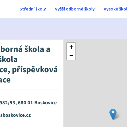
Střední školy
Vyšší odborné školy
Vysoké ško
dborná škola a
+
−
škola
ce, příspěvková
ace
982/53, 680 01 Boskovice
sboskovice.cz