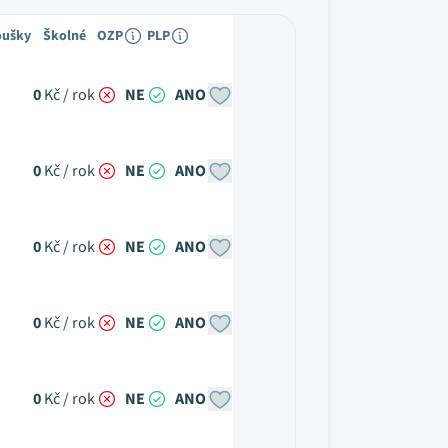
oušky
Školné
OZP
PLP
0
Kč / rok
NE
ANO
0
Kč / rok
NE
ANO
0
Kč / rok
NE
ANO
0
Kč / rok
NE
ANO
0
Kč / rok
NE
ANO