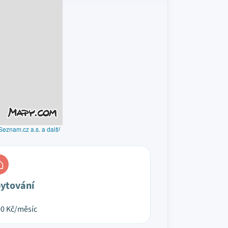
Seznam.cz a.s. a další
ytování
00
Kč/měsíc