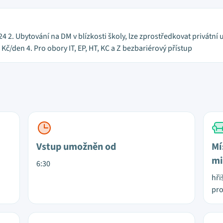
2024 2. Ubytování na DM v blízkosti školy, lze zprostředkovat privátn
Kč/den 4. Pro obory IT, EP, HT, KC a Z bezbariérový přístup
Vstup umožněn od
Mí
mi
6:30
hři
pro