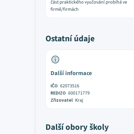
část praktického vyučování probíhá ve
firmě/firmách
Ostatní údaje
Další informace
IČO
62073516
REDIZO
600171779
Zřizovatel
Kraj
Další obory školy