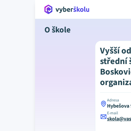
O škole
Vyšší o
střední 
Boskovi
organiz
Adresa
Hybešova 
E-mail
skola@vas