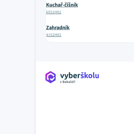
Kuchař-číšník
6551H01
Zahradník
4152H01