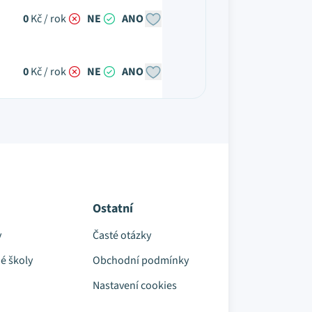
0
Kč / rok
NE
ANO
0
Kč / rok
NE
ANO
Ostatní
y
Časté otázky
é školy
Obchodní podmínky
Nastavení cookies