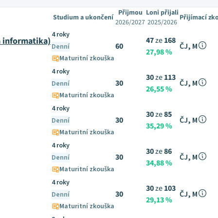
Přijmou
Loni přijali
Studium a ukončení
Přijímací zk
2026/2027
2025/2026
4 roky
 informatika)
47
ze
168
60
ČJ, M
Denní
27,98 %
Maturitní zkouška
4 roky
30
ze
113
30
ČJ, M
Denní
26,55 %
Maturitní zkouška
4 roky
30
ze
85
30
ČJ, M
Denní
35,29 %
Maturitní zkouška
4 roky
30
ze
86
30
ČJ, M
Denní
34,88 %
Maturitní zkouška
4 roky
30
ze
103
30
ČJ, M
Denní
29,13 %
Maturitní zkouška