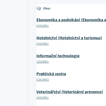
Obor
Ekonomika a podnikání (Ekonomika a
6341M01
Hotelnictví (Hotelnictví a turismus)
6542M01
Informační technologie
1820M01
Praktická sestra
5341M03
Veterinářství (Veterinární prevence)
4341M01