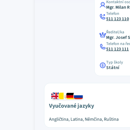
Kontaktní os
Mgr. Milan 
Telefon
511 123 110
Ředitel/ka
Mgr. Josef 
Telefon na ře
511 123 111
Typ školy
Státní
Vyučované jazyky
Angličtina, Latina, Němčina, Ruština