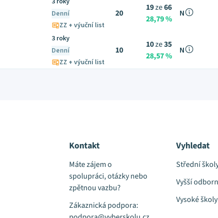
3 roky
19
ze
66
20
N
Denní
28,79 %
ZZ + výuční list
3 roky
10
ze
35
10
N
Denní
28,57 %
ZZ + výuční list
Kontakt
Vyhledat
Máte zájem o
Střední škol
spolupráci, otázky nebo
Vyšší odborn
zpětnou vazbu?
Vysoké školy
Zákaznická podpora:
podpora@vyberskolu.cz