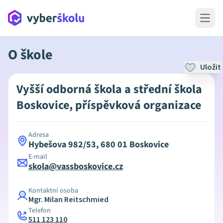
Open 
O škole
Uložit
Vyšší odborná škola a střední škola
Boskovice, příspěvková organizace
Adresa
Hybešova 982/53, 680 01 Boskovice
E-mail
skola@vassboskovice.cz
Kontaktní osoba
Mgr. Milan Reitschmied
Telefon
511 123 110