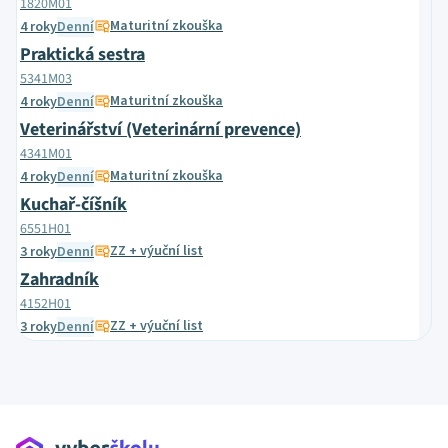
1820M01
Maturitní zkouška
4 roky
Denní
Praktická sestra
5341M03
Maturitní zkouška
4 roky
Denní
Veterinářství (Veterinární prevence)
4341M01
Maturitní zkouška
4 roky
Denní
Kuchař-číšník
6551H01
ZZ + výuční list
3 roky
Denní
Zahradník
4152H01
ZZ + výuční list
3 roky
Denní