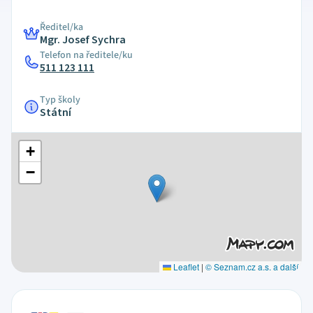
Ředitel/ka
Mgr. Josef Sychra
Telefon na ředitele/ku
511 123 111
Typ školy
Státní
+
−
Leaflet
|
© Seznam.cz a.s. a další