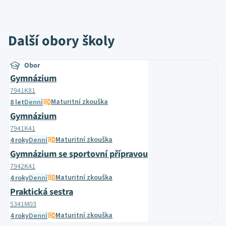
Další obory školy
Obor
Gymnázium
7941K81
Maturitní zkouška
8 let
Denní
Gymnázium
7941K41
Maturitní zkouška
4 roky
Denní
Gymnázium se sportovní přípravou
7942K41
Maturitní zkouška
4 roky
Denní
Praktická sestra
5341M03
Maturitní zkouška
4 roky
Denní