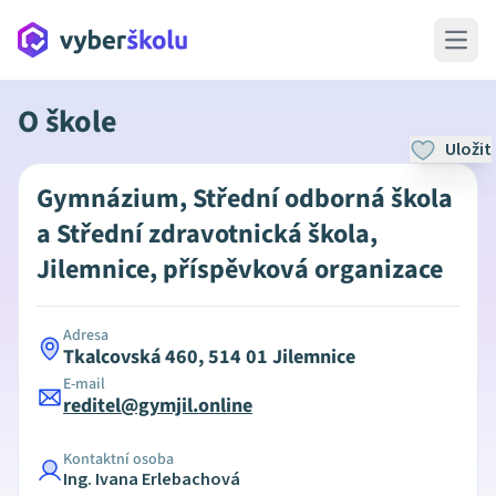
Open 
O škole
Uložit
Gymnázium, Střední odborná škola
a Střední zdravotnická škola,
Jilemnice, příspěvková organizace
Adresa
Tkalcovská 460, 514 01 Jilemnice
E-mail
reditel@gymjil.online
Kontaktní osoba
Ing. Ivana Erlebachová