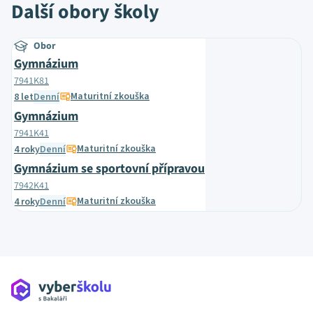
Další obory školy
Obor
Gymnázium
7941K81
Maturitní zkouška
8 let
Denní
Gymnázium
7941K41
Maturitní zkouška
4 roky
Denní
Gymnázium se sportovní přípravou
7942K41
Maturitní zkouška
4 roky
Denní