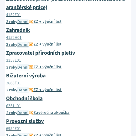
aranžérské práce)
4152E01
ZZ + výuční list
3 roky
Denní
Zahradník
4152H01
ZZ + výuční list
3 roky
Denní
Zpracovatel přírodních pletiv
3358E01
ZZ + výuční list
3 roky
Denní
Bižuterní výroba
2863E01
ZZ + výuční list
2 roky
Denní
Obchodní škola
6351J01
Závěrečná zkouška
2 roky
Denní
Provozní služby
6954E01
ZZ + výuční list
2 roky
Denní