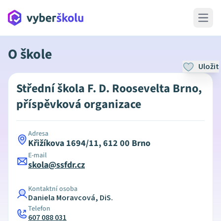
Open 
O škole
Uložit
Střední škola F. D. Roosevelta Brno,
příspěvková organizace
Adresa
Křižíkova 1694/11, 612 00 Brno
E-mail
skola@ssfdr.cz
Kontaktní osoba
Daniela Moravcová, DiS.
Telefon
607 088 031