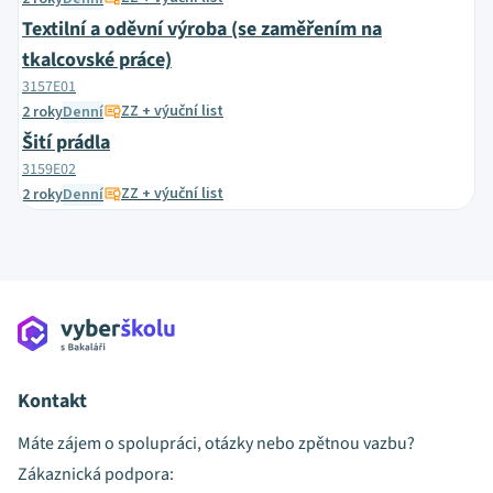
Textilní a oděvní výroba (se zaměřením na
tkalcovské práce)
3157E01
ZZ + výuční list
2 roky
Denní
Šití prádla
3159E02
ZZ + výuční list
2 roky
Denní
Kontakt
Máte zájem o spolupráci, otázky nebo zpětnou vazbu?
Zákaznická podpora: