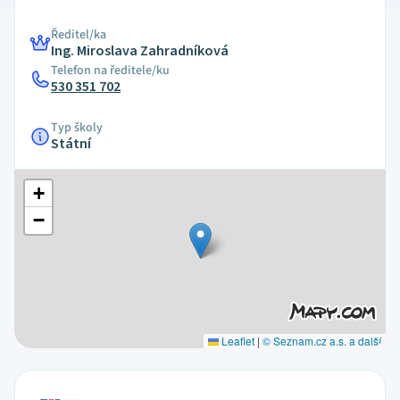
Ředitel/ka
Ing. Miroslava Zahradníková
Telefon na ředitele/ku
530 351 702
Typ školy
Státní
+
−
Leaflet
|
© Seznam.cz a.s. a další