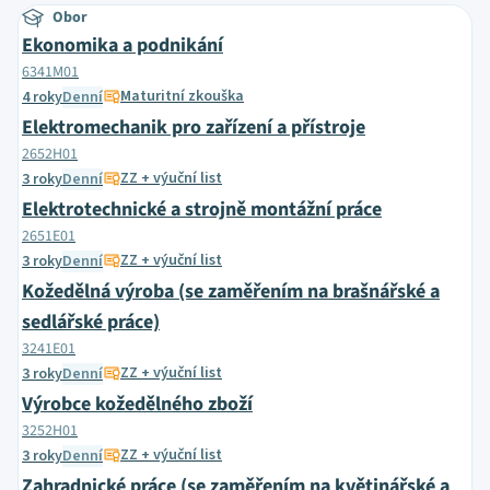
Obor
Ekonomika a podnikání
6341M01
Maturitní zkouška
4 roky
Denní
Elektromechanik pro zařízení a přístroje
2652H01
ZZ + výuční list
3 roky
Denní
Elektrotechnické a strojně montážní práce
2651E01
ZZ + výuční list
3 roky
Denní
Kožedělná výroba (se zaměřením na brašnářské a
sedlářské práce)
3241E01
ZZ + výuční list
3 roky
Denní
Výrobce kožedělného zboží
3252H01
ZZ + výuční list
3 roky
Denní
Zahradnické práce (se zaměřením na květinářské a