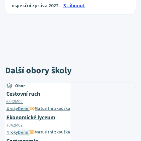
Inspekční zpráva 2022:
Stáhnout
Další obory školy
Obor
Cestovní ruch
6542M02
Maturitní zkouška
4 roky
Denní
Ekonomické lyceum
7842M02
Maturitní zkouška
4 roky
Denní