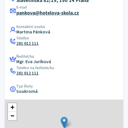
Slavětínská 82/19, 190 14 Praha
E-mail
pankova@hotelova-skola.cz
Kontaktní osoba
Martina Pánková
Telefon
281 012 111
Ředitel/ka
Mgr. Eva Juríková
Telefon na ředitele/ku
281 012 111
Typ školy
Soukromá
+
−