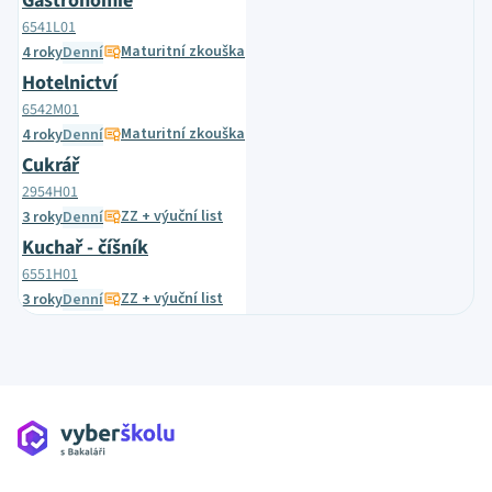
Gastronomie
6541L01
Maturitní zkouška
4 roky
Denní
Hotelnictví
6542M01
Maturitní zkouška
4 roky
Denní
Cukrář
2954H01
ZZ + výuční list
3 roky
Denní
Kuchař - číšník
6551H01
ZZ + výuční list
3 roky
Denní