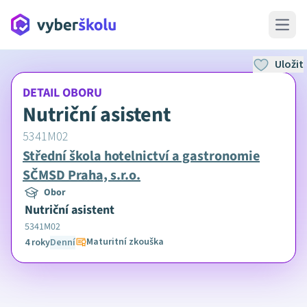
Open 
Uložit
DETAIL OBORU
Nutriční asistent
5341M02
Střední škola hotelnictví a gastronomie
SČMSD Praha, s.r.o.
Obor
Nutriční asistent
5341M02
Maturitní zkouška
4 roky
Denní