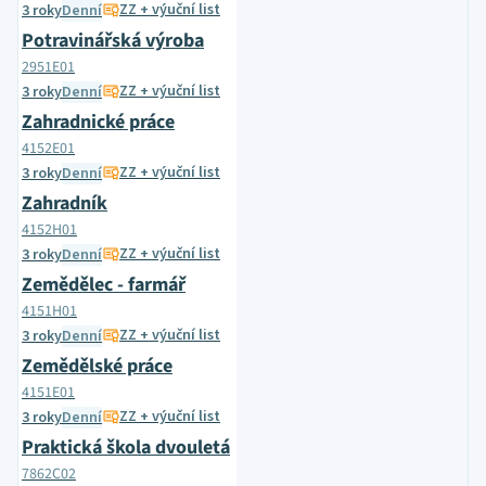
ZZ + výuční list
3 roky
Denní
Potravinářská výroba
2951E01
ZZ + výuční list
3 roky
Denní
Zahradnické práce
4152E01
ZZ + výuční list
3 roky
Denní
Zahradník
4152H01
ZZ + výuční list
3 roky
Denní
Zemědělec - farmář
4151H01
ZZ + výuční list
3 roky
Denní
Zemědělské práce
4151E01
ZZ + výuční list
3 roky
Denní
Praktická škola dvouletá
7862C02