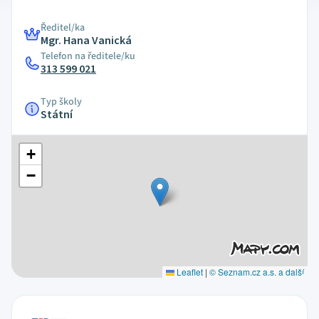
Ředitel/ka
Mgr. Hana Vanická
Telefon na ředitele/ku
313 599 021
Typ školy
Státní
+
−
Leaflet
|
© Seznam.cz a.s. a další