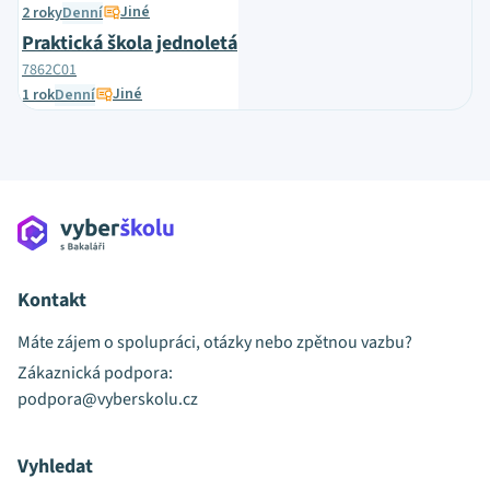
Jiné
2 roky
Denní
Praktická škola jednoletá
7862C01
Jiné
1 rok
Denní
Kontakt
Máte zájem o spolupráci, otázky nebo zpětnou vazbu?
Zákaznická podpora:
podpora@vyberskolu.cz
Vyhledat