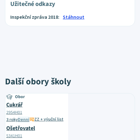
Užitečné odkazy
Inspekční zpráva 2018:
Stáhnout
Další obory školy
Obor
Cukrář
2954H01
ZZ + výuční list
3 roky
Denní
Ošetřovatel
5341H01