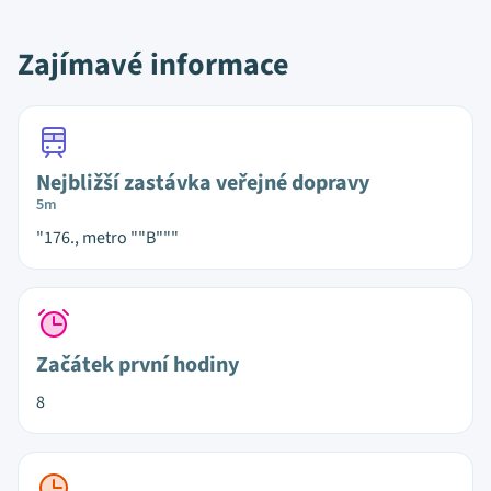
Zajímavé informace
Nejbližší zastávka veřejné dopravy
5m
"176., metro ""B"""
Začátek první hodiny
8