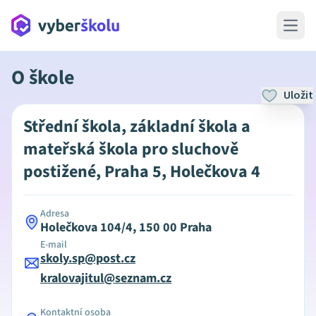
Open 
O škole
Uložit
Střední škola, základní škola a
mateřská škola pro sluchově
postižené, Praha 5, Holečkova 4
Adresa
Holečkova 104/4, 150 00 Praha
E-mail
skoly.sp@post.cz
kralovajitul@seznam.cz
Kontaktní osoba