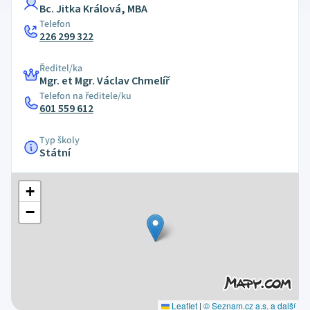
Bc. Jitka Králová, MBA
Telefon
226 299 322
Ředitel/ka
Mgr. et Mgr. Václav Chmelíř
Telefon na ředitele/ku
601 559 612
Typ školy
Státní
+
−
Leaflet
|
© Seznam.cz a.s. a další