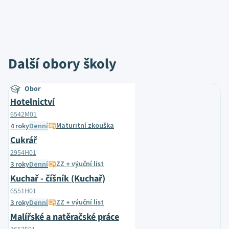
Další obory školy
Obor
Hotelnictví
6542M01
Maturitní zkouška
4 roky
Denní
Cukrář
2954H01
ZZ + výuční list
3 roky
Denní
Kuchař - číšník (Kuchař)
6551H01
ZZ + výuční list
3 roky
Denní
Malířské a natěračské práce