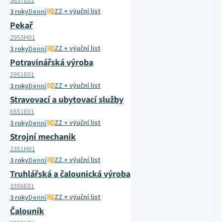
3657E01
ZZ + výuční list
3 roky
Denní
Pekař
2953H01
ZZ + výuční list
3 roky
Denní
Potravinářská výroba
2951E01
ZZ + výuční list
3 roky
Denní
Stravovací a ubytovací služby
6551E01
ZZ + výuční list
3 roky
Denní
Strojní mechanik
2351H01
ZZ + výuční list
3 roky
Denní
Truhlářská a čalounická výroba
3356E01
ZZ + výuční list
3 roky
Denní
Čalouník