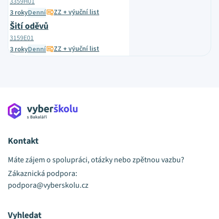
3359H01
ZZ + výuční list
3 roky
Denní
Šití oděvů
3159E01
ZZ + výuční list
3 roky
Denní
Kontakt
Máte zájem o spolupráci, otázky nebo zpětnou vazbu?
Zákaznická podpora:
podpora@vyberskolu.cz
Vyhledat