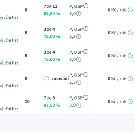
7
ze
11
P, OSP
8
0
Kč / rok
63,64 %
3,0
výuční list
3
ze
4
P, OSP
8
0
Kč / rok
75,00 %
2,5
výuční list
3
ze
4
P, OSP
8
0
Kč / rok
75,00 %
3,0
výuční list
P, OSP
8
neuvádí
0
Kč / rok
2,5
výuční list
7
ze
8
P, OSP
10
0
Kč / rok
87,50 %
3,0
výuční list