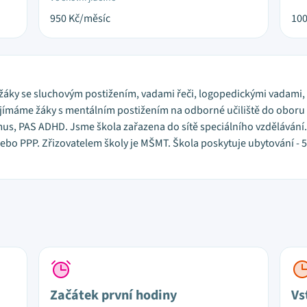
950
Kč/měsíc
10
e žáky se sluchovým postižením, vadami řeči, logopedickými vadam
jímáme žáky s mentálním postižením na odborné učiliště do oboru E
s, PAS ADHD. Jsme škola zařazena do sítě speciálního vzdělávání. 
o PPP. Zřizovatelem školy je MŠMT. Škola poskytuje ubytování - 50
Začátek první hodiny
Vs