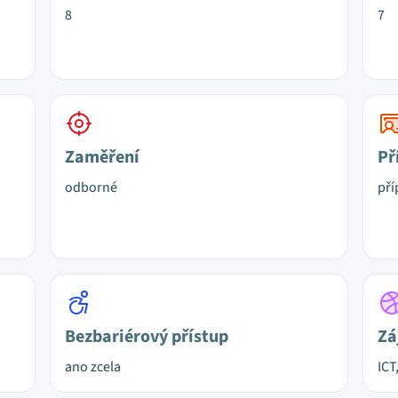
8
7
Zaměření
Př
odborné
pří
Bezbariérový přístup
Zá
ano zcela
ICT