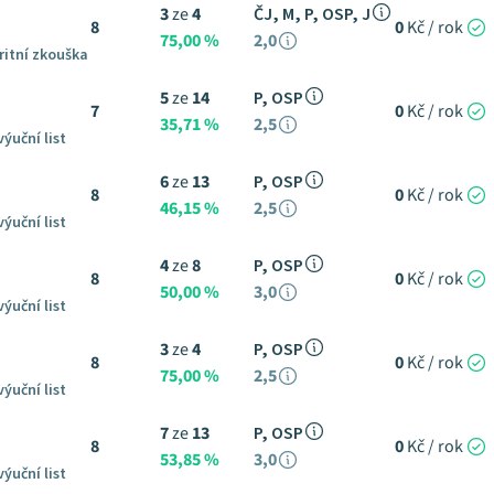
3
ze
4
ČJ, M, P, OSP, J
8
0
Kč / rok
75,00 %
2,0
ritní zkouška
5
ze
14
P, OSP
7
0
Kč / rok
35,71 %
2,5
výuční list
6
ze
13
P, OSP
8
0
Kč / rok
46,15 %
2,5
výuční list
4
ze
8
P, OSP
8
0
Kč / rok
50,00 %
3,0
výuční list
3
ze
4
P, OSP
8
0
Kč / rok
75,00 %
2,5
výuční list
7
ze
13
P, OSP
8
0
Kč / rok
53,85 %
3,0
výuční list