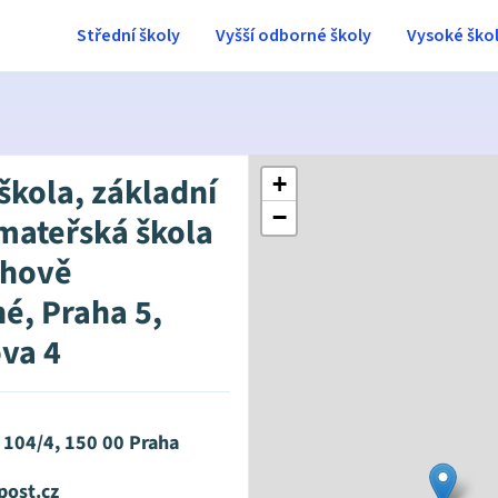
Střední školy
Vyšší odborné školy
Vysoké ško
škola, základní
+
−
 mateřská škola
chově
né, Praha 5,
va 4
 104/4, 150 00 Praha
post.cz