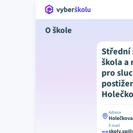
O škole
Střední 
škola a
pro slu
postiže
Holečko
Adresa
Holečkova
E-mail
skoly.sp@