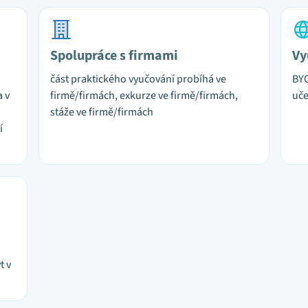
Spolupráce s firmami
Vy
část praktického vyučování probíhá ve
BYO
a v
firmě/firmách, exkurze ve firmě/firmách,
uč
stáže ve firmě/firmách
í
t v