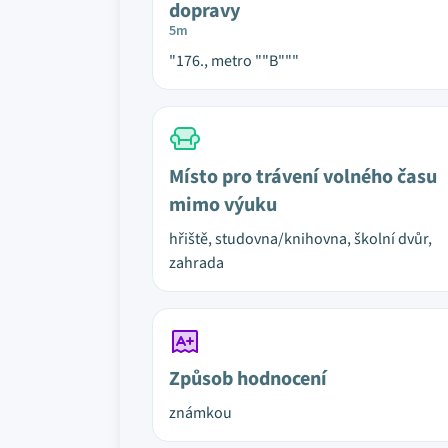
dopravy
5m
"176., metro ""B"""
Místo pro trávení volného času
mimo výuku
hřiště, studovna/knihovna, školní dvůr,
zahrada
Způsob hodnocení
známkou