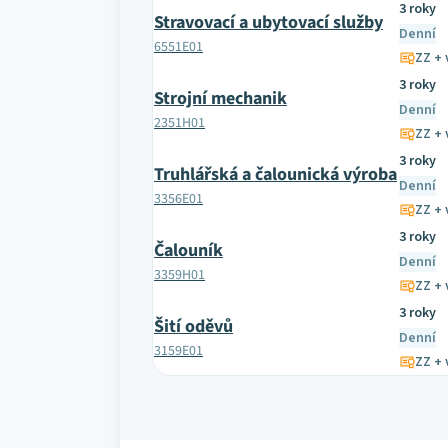
3 roky
Stravovací a ubytovací služby
Denní
6551E01
ZZ + 
3 roky
Strojní mechanik
Denní
2351H01
ZZ + 
3 roky
Truhlářská a čalounická výroba
Denní
3356E01
ZZ + 
3 roky
Čalouník
Denní
3359H01
ZZ + 
3 roky
Šití oděvů
Denní
3159E01
ZZ + 