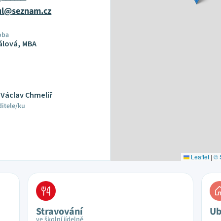
tul@seznam.cz
oba
rálová, MBA
. Václav Chmelíř
ditele/ku
Leaflet
|
© 
Stravování
Ub
ve školní jídelně