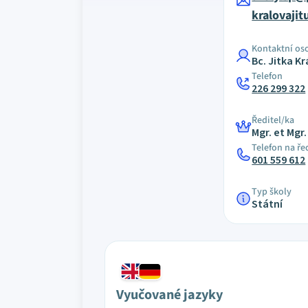
kralovaji
Kontaktní os
Bc. Jitka K
Telefon
226 299 322
Ředitel/ka
Mgr. et Mgr
Telefon na ře
601 559 612
Typ školy
Státní
Vyučované jazyky