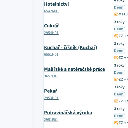
4 roky
Hotelnictví
Denní
6542M01
Matu
3 roky
Cukrář
Denní
2954H01
ZZ + 
3 roky
Kuchař - číšník (Kuchař)
Denní
6551H01
ZZ + 
3 roky
Malířské a natěračské práce
Denní
3657E01
ZZ + 
3 roky
Pekař
Denní
2953H01
ZZ + 
3 roky
Potravinářská výroba
Denní
2951E01
ZZ + 