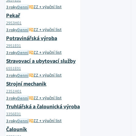
3657E01
ZZ + výuční list
3 roky
Denní
Pekař
2953H01
ZZ + výuční list
3 roky
Denní
Potravinářská výroba
2951E01
ZZ + výuční list
3 roky
Denní
Stravovací a ubytovací služby
6551E01
ZZ + výuční list
3 roky
Denní
Strojní mechanik
2351H01
ZZ + výuční list
3 roky
Denní
Truhlářská a čalounická výroba
3356E01
ZZ + výuční list
3 roky
Denní
Čalouník