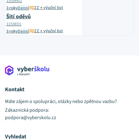
3359H01
ZZ + výuční list
3 roky
Denní
Šití oděvů
3159E01
ZZ + výuční list
3 roky
Denní
Kontakt
Máte zájem o spolupráci, otázky nebo zpětnou vazbu?
Zákaznická podpora:
podpora@vyberskolu.cz
Vyhledat