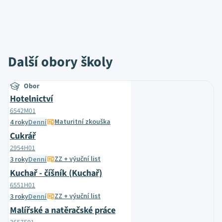
Další obory školy
Obor
Hotelnictví
6542M01
Maturitní zkouška
4 roky
Denní
Cukrář
2954H01
ZZ + výuční list
3 roky
Denní
Kuchař - číšník (Kuchař)
6551H01
ZZ + výuční list
3 roky
Denní
Malířské a natěračské práce