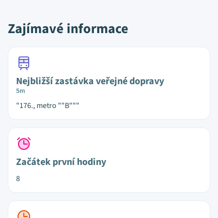
Zajímavé informace
Nejbližší zastávka veřejné dopravy
5m
"176., metro ""B"""
Začátek první hodiny
8