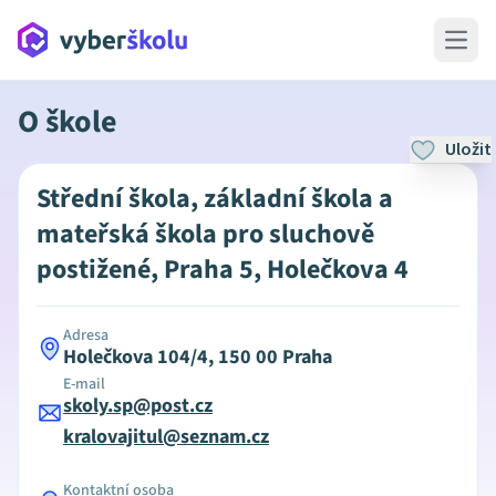
Open 
O škole
Uložit
Střední škola, základní škola a
mateřská škola pro sluchově
postižené, Praha 5, Holečkova 4
Adresa
Holečkova 104/4, 150 00 Praha
E-mail
skoly.sp@post.cz
kralovajitul@seznam.cz
Kontaktní osoba