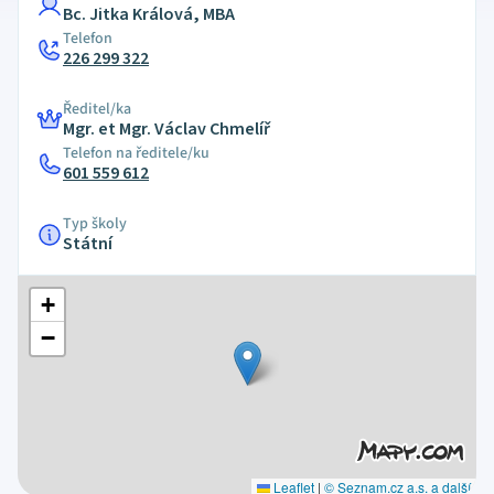
Bc. Jitka Králová, MBA
Telefon
226 299 322
Ředitel/ka
Mgr. et Mgr. Václav Chmelíř
Telefon na ředitele/ku
601 559 612
Typ školy
Státní
+
−
Leaflet
|
© Seznam.cz a.s. a další