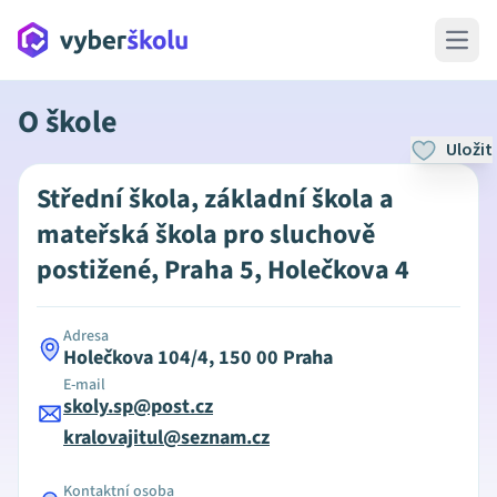
Open 
O škole
Uložit
Střední škola, základní škola a
mateřská škola pro sluchově
postižené, Praha 5, Holečkova 4
Adresa
Holečkova 104/4, 150 00 Praha
E-mail
skoly.sp@post.cz
kralovajitul@seznam.cz
Kontaktní osoba