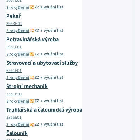
3657E01
ZZ + výuční list
3 roky
Denní
Pekař
2953H01
ZZ + výuční list
3 roky
Denní
Potravinářská výroba
2951E01
ZZ + výuční list
3 roky
Denní
Stravovací a ubytovací služby
6551E01
ZZ + výuční list
3 roky
Denní
Strojní mechanik
2351H01
ZZ + výuční list
3 roky
Denní
Truhlářská a čalounická výroba
3356E01
ZZ + výuční list
3 roky
Denní
Čalouník