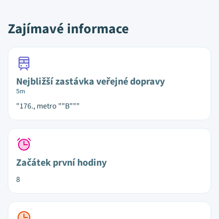
Zajímavé informace
Nejbližší zastávka veřejné dopravy
5m
"176., metro ""B"""
Začátek první hodiny
8