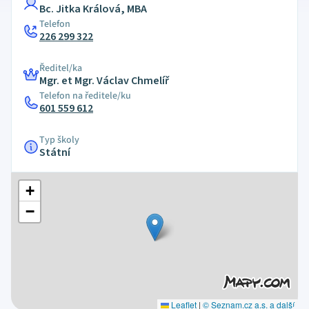
Bc. Jitka Králová, MBA
Telefon
226 299 322
Ředitel/ka
Mgr. et Mgr. Václav Chmelíř
Telefon na ředitele/ku
601 559 612
Typ školy
Státní
+
−
Leaflet
|
© Seznam.cz a.s. a další