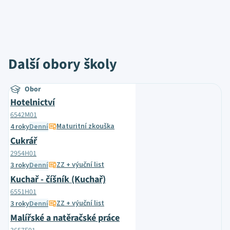
Další obory školy
Obor
Hotelnictví
6542M01
Maturitní zkouška
4 roky
Denní
Cukrář
2954H01
ZZ + výuční list
3 roky
Denní
Kuchař - číšník (Kuchař)
6551H01
ZZ + výuční list
3 roky
Denní
Malířské a natěračské práce