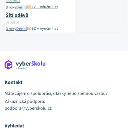
3359H01
ZZ + výuční list
3 roky
Denní
Šití oděvů
3159E01
ZZ + výuční list
3 roky
Denní
Kontakt
Máte zájem o spolupráci, otázky nebo zpětnou vazbu?
Zákaznická podpora:
podpora@vyberskolu.cz
Vyhledat