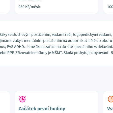
950
Kč/měsíc
10
e žáky se sluchovým postižením, vadami řeči, logopedickými vadam
jímáme žáky s mentálním postižením na odborné učiliště do oboru E
s, PAS ADHD. Jsme škola zařazena do sítě speciálního vzdělávání. 
o PPP. Zřizovatelem školy je MŠMT. Škola poskytuje ubytování - 50
Začátek první hodiny
Vs