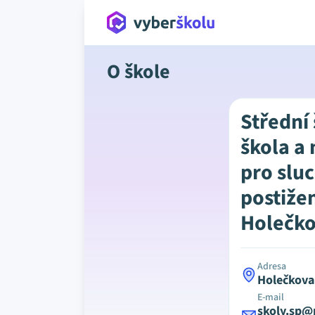
O škole
Střední 
škola a
pro slu
postiže
Holečko
Adresa
Holečkova
E-mail
skoly.sp@