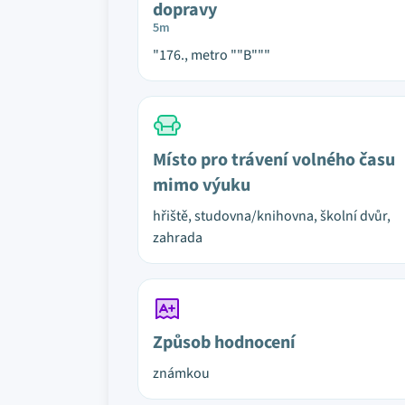
dopravy
5m
"176., metro ""B"""
Místo pro trávení volného času
mimo výuku
hřiště, studovna/knihovna, školní dvůr,
zahrada
Způsob hodnocení
známkou