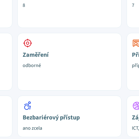
8
7
Zaměření
Př
odborné
pří
Bezbariérový přístup
Zá
ano zcela
ICT