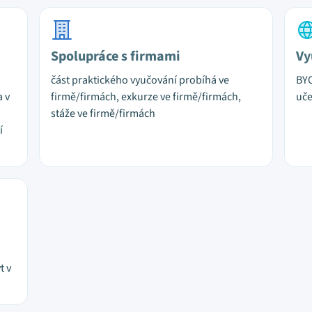
Spolupráce s firmami
Vy
část praktického vyučování probíhá ve
BYO
a v
firmě/firmách, exkurze ve firmě/firmách,
uč
stáže ve firmě/firmách
í
t v