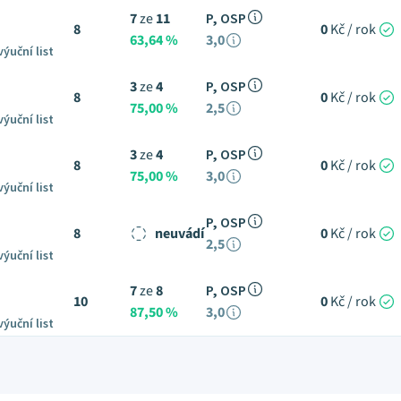
7
ze
11
P, OSP
8
0
Kč / rok
63,64 %
3,0
výuční list
3
ze
4
P, OSP
8
0
Kč / rok
75,00 %
2,5
výuční list
3
ze
4
P, OSP
8
0
Kč / rok
75,00 %
3,0
výuční list
P, OSP
8
neuvádí
0
Kč / rok
2,5
výuční list
7
ze
8
P, OSP
10
0
Kč / rok
87,50 %
3,0
výuční list