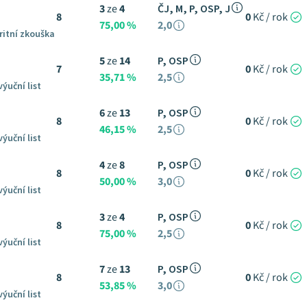
3
ze
4
ČJ, M, P, OSP, J
8
0
Kč / rok
75,00 %
2,0
ritní zkouška
5
ze
14
P, OSP
7
0
Kč / rok
35,71 %
2,5
výuční list
6
ze
13
P, OSP
8
0
Kč / rok
46,15 %
2,5
výuční list
4
ze
8
P, OSP
8
0
Kč / rok
50,00 %
3,0
výuční list
3
ze
4
P, OSP
8
0
Kč / rok
75,00 %
2,5
výuční list
7
ze
13
P, OSP
8
0
Kč / rok
53,85 %
3,0
výuční list