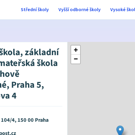
Střední školy
Vyšší odborné školy
Vysoké ško
škola, základní
+
−
 mateřská škola
chově
né, Praha 5,
va 4
 104/4, 150 00 Praha
post.cz