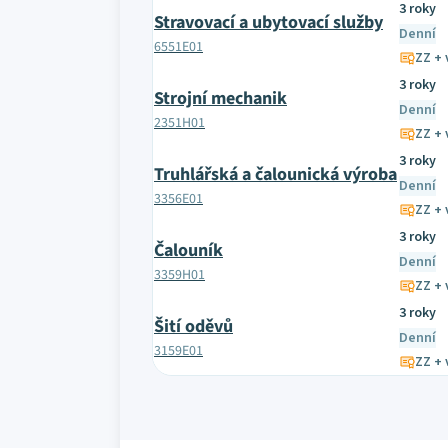
3 roky
Stravovací a ubytovací služby
Denní
6551E01
ZZ + 
3 roky
Strojní mechanik
Denní
2351H01
ZZ + 
3 roky
Truhlářská a čalounická výroba
Denní
3356E01
ZZ + 
3 roky
Čalouník
Denní
3359H01
ZZ + 
3 roky
Šití oděvů
Denní
3159E01
ZZ + 