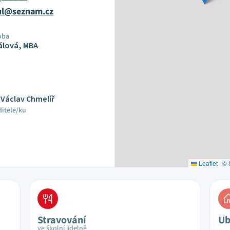
tul@seznam.cz
oba
rálová, MBA
. Václav Chmelíř
ditele/ku
Leaflet
|
© 
Stravování
Ub
ve školní jídelně