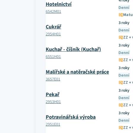
4 roky
Hotelnictví
Denní
6542M01
Matu
3 roky
Cukrář
Denní
2954H01
ZZ + 
3 roky
Kuchař - číšník (Kuchař)
Denní
6551H01
ZZ + 
3 roky
Malířské a natěračské práce
Denní
3657E01
ZZ + 
3 roky
Pekař
Denní
2953H01
ZZ + 
3 roky
Potravinářská výroba
Denní
2951E01
ZZ + 