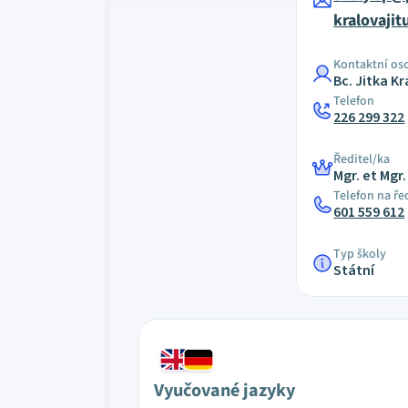
kralovaji
Kontaktní os
Bc. Jitka K
Telefon
226 299 322
Ředitel/ka
Mgr. et Mgr
Telefon na ře
601 559 612
Typ školy
Státní
Vyučované jazyky