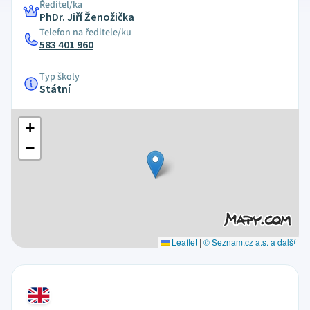
Ředitel/ka
PhDr. Jiří Ženožička
Telefon na ředitele/ku
583 401 960
Typ školy
Státní
+
−
Leaflet
|
© Seznam.cz a.s. a další