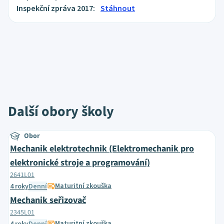
Inspekční zpráva 2017:
Stáhnout
Další obory školy
Obor
Mechanik elektrotechnik (Elektromechanik pro
elektronické stroje a programování)
2641L01
Maturitní zkouška
4 roky
Denní
Mechanik seřizovač
2345L01
Maturitní zkouška