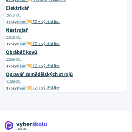
4 roky
Denní
Elektrikář
2651H01
ZZ + výuční list
3 roky
Denní
Nástrojař
2352H01
ZZ + výuční list
3 roky
Denní
Obráběč kovů
2356H01
ZZ + výuční list
3 roky
Denní
Opravář zemědělských strojů
4155H01
ZZ + výuční list
3 roky
Denní