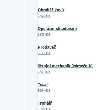
Obráběč kovů
2356H01
Operátor skladování
6653H01
Prodavač
6651H01
Strojní mechanik (zámečník)
2351H01
Tesař
3664H01
Truhlář
3356H01