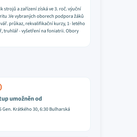
trojů a zařízení získá ve 3. roč. výuční
aturitu .Ve vybraných oborech podpora žáků
ář. průkaz, rekvalifikační kurzy, 1- letého
truhlář - vyšetření na foniatrii. Obory
tup umožněn od
5 Gen. Krátkého 30, 6:30 Bulharská