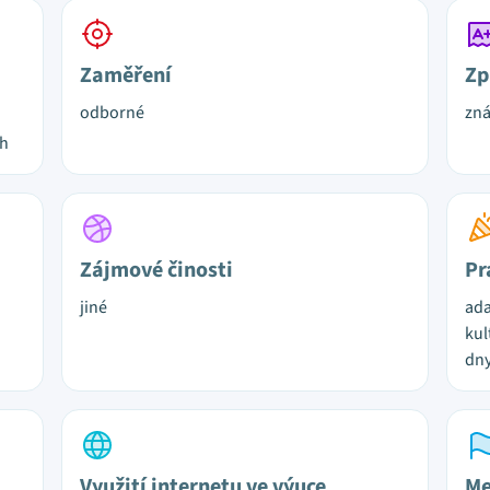
Zaměření
Zp
odborné
zn
ch
Zájmové činosti
Pr
jiné
ada
kul
dn
Využití internetu ve výuce
Me