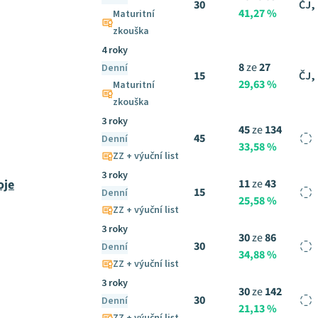
30
ČJ,
41,27 %
Maturitní
zkouška
4 roky
8
ze
27
Denní
15
ČJ,
29,63 %
Maturitní
zkouška
3 roky
45
ze
134
45
Denní
33,58 %
ZZ + výuční list
3 roky
oje
11
ze
43
15
Denní
25,58 %
ZZ + výuční list
3 roky
30
ze
86
30
Denní
34,88 %
ZZ + výuční list
3 roky
30
ze
142
30
Denní
21,13 %