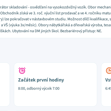
átor skladování - osvědčení na vysokozdvižný vozík. Obor mechanik s
u. Obchodník získá ve 3. roč. výuční list prodavač a ve 4. ročníku m
y) lze pokračovat v nástavbovém studiu. Možnost dílčí kvalifikace, sv
a VŠ (výuka 3x/měsíc). Obory nábytkářská a dřevařská výroba, tesař, 
výškách. Ubytování na DM jiných škol. Bezbariérový přístup: NE.
Začátek první hodiny
Vs
8:00, odborný výcvik 7:00
6:4