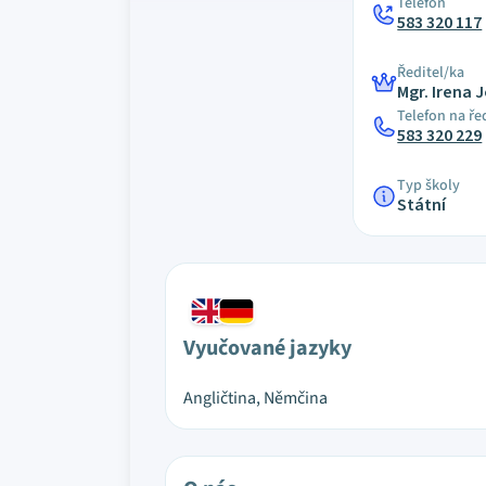
Telefon
583 320 117
Ředitel/ka
Mgr. Irena 
Telefon na ře
583 320 229
Typ školy
Státní
Vyučované jazyky
Angličtina, Němčina