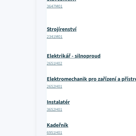
3647M01
Strojírenství
2341M01
Elektrikář - silnoproud
2651H02
Elektromechanik pro zařízení a přístr
2652H01
Instalatér
3652H01
Kadeřník
6951H01