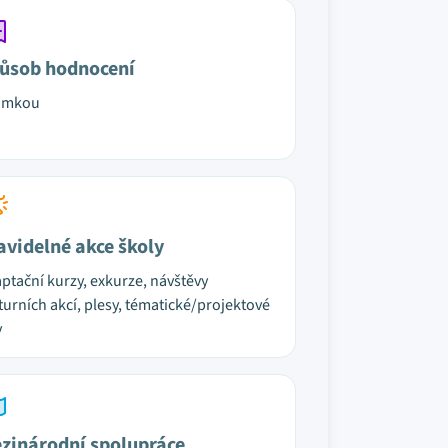
ůsob hodnocení
ámkou
avidelné akce školy
ptační kurzy, exkurze, návštěvy
turních akcí, plesy, tématické/projektové
y
zinárodní spolupráce