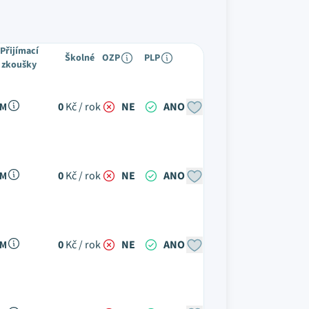
Přijímací
Školné
OZP
PLP
zkoušky
 M
0
Kč / rok
NE
ANO
 M
0
Kč / rok
NE
ANO
 M
0
Kč / rok
NE
ANO