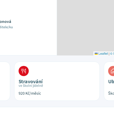
Jonová
ditele/ku
Leaflet
|
© 
Stravování
Ub
ve školní jídelně
920
Kč/měsíc
Ško