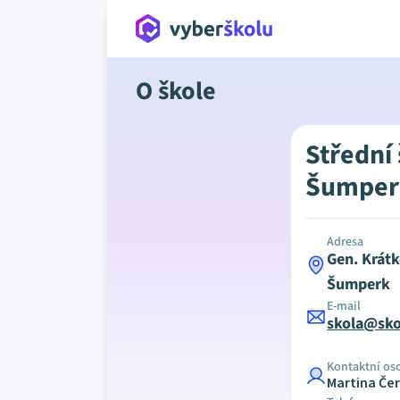
O škole
Střední
Šumper
Adresa
Gen. Krát
Šumperk
E-mail
skola@sko
Kontaktní os
Martina Če