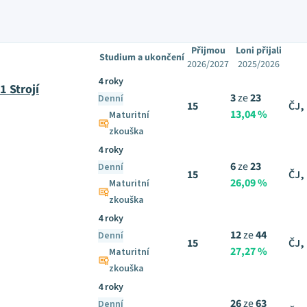
Přijmou
Loni přijali
Studium a ukončení
2026/2027
2025/2026
4 roky
1 Strojí
3
ze
23
Denní
15
ČJ,
13,04 %
Maturitní
zkouška
4 roky
6
ze
23
Denní
15
ČJ,
26,09 %
Maturitní
zkouška
4 roky
12
ze
44
Denní
15
ČJ,
27,27 %
Maturitní
zkouška
4 roky
26
ze
63
Denní