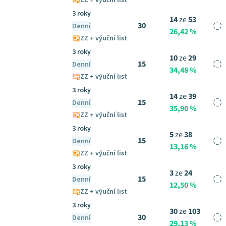
ZZ + výuční list
3 roky
14
ze
53
30
Denní
26,42 %
ZZ + výuční list
3 roky
10
ze
29
15
Denní
34,48 %
ZZ + výuční list
3 roky
14
ze
39
15
Denní
35,90 %
ZZ + výuční list
3 roky
5
ze
38
15
Denní
13,16 %
ZZ + výuční list
3 roky
3
ze
24
15
Denní
12,50 %
ZZ + výuční list
3 roky
30
ze
103
30
Denní
29,13 %