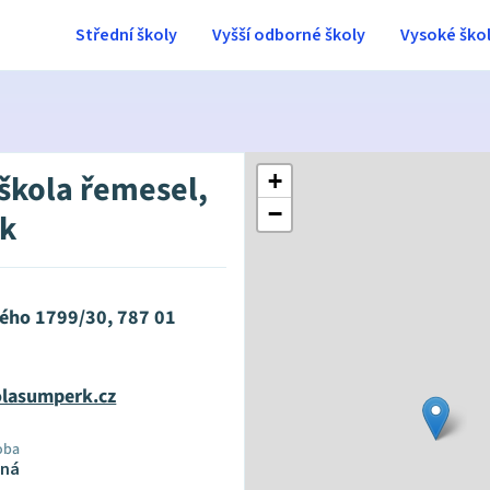
Střední školy
Vyšší odborné školy
Vysoké ško
 škola řemesel,
+
−
k
kého 1799/30, 787 01
lasumperk.cz
oba
rná