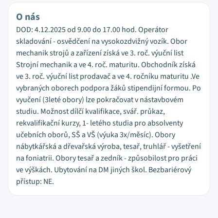
O nás
DOD: 4.12.2025 od 9.00 do 17.00 hod. Operátor
skladování - osvědčení na vysokozdvižný vozík. Obor
mechanik strojů a zařízení získá ve 3. roč. výuční list
Strojní mechanik a ve 4. roč. maturitu. Obchodník získá
ve 3. roč. výuční list prodavač a ve 4. ročníku maturitu .Ve
vybraných oborech podpora žáků stipendijní formou. Po
vyučení (3leté obory) lze pokračovat v nástavbovém
studiu. Možnost dílčí kvalifikace, svář. průkaz,
rekvalifikační kurzy, 1- letého studia pro absolventy
učebních oborů, SŠ a VŠ (výuka 3x/měsíc). Obory
nábytkářská a dřevařská výroba, tesař, truhlář - vyšetření
na foniatrii. Obory tesař a zedník - způsobilost pro práci
ve výškách. Ubytování na DM jiných škol. Bezbariérový
přístup: NE.