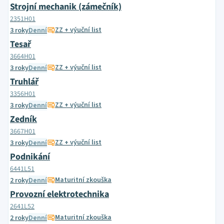
Strojní mechanik (zámečník)
2351H01
ZZ + výuční list
3 roky
Denní
Tesař
3664H01
ZZ + výuční list
3 roky
Denní
Truhlář
3356H01
ZZ + výuční list
3 roky
Denní
Zedník
3667H01
ZZ + výuční list
3 roky
Denní
Podnikání
6441L51
Maturitní zkouška
2 roky
Denní
Provozní elektrotechnika
2641L52
Maturitní zkouška
2 roky
Denní