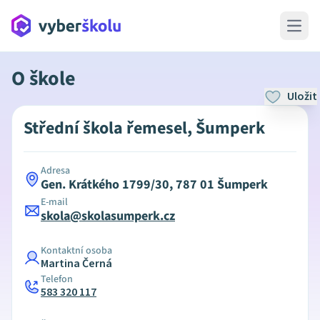
Open 
O škole
Uložit
Střední škola řemesel, Šumperk
Adresa
Gen. Krátkého 1799/30, 787 01 Šumperk
E-mail
skola@skolasumperk.cz
Kontaktní osoba
Martina Černá
Telefon
583 320 117