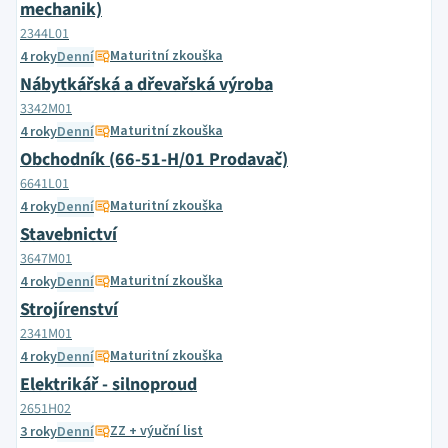
mechanik)
2344L01
Maturitní zkouška
4 roky
Denní
Nábytkářská a dřevařská výroba
3342M01
Maturitní zkouška
4 roky
Denní
Obchodník (66-51-H/01 Prodavač)
6641L01
Maturitní zkouška
4 roky
Denní
Stavebnictví
3647M01
Maturitní zkouška
4 roky
Denní
Strojírenství
2341M01
Maturitní zkouška
4 roky
Denní
Elektrikář - silnoproud
2651H02
ZZ + výuční list
3 roky
Denní