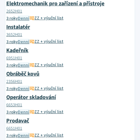
Elektromechanik pro zařízení a přístroje
2652H01
ZZ + výuční list
3 roky
Denní
Instalatér
3652H01
ZZ + výuční list
3 roky
Denní
Kadeřník
6951H01
ZZ + výuční list
3 roky
Denní
Obráběč kovů
2356H01
ZZ + výuční list
3 roky
Denní
Operátor skladování
6653H01
ZZ + výuční list
3 roky
Denní
Prodavač
6651H01
ZZ + výuční list
3 roky
Denní