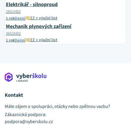
Elektrikář - silnoproud
2651H02
ZZ + výuční list
1 rok
Denní
Mechanik plynových zařízení
3652H02
ZZ + výuční list
1 rok
Denní
Kontakt
Máte zájem o spolupráci, otázky nebo zpětnou vazbu?
Zákaznická podpora:
podpora@vyberskolu.cz