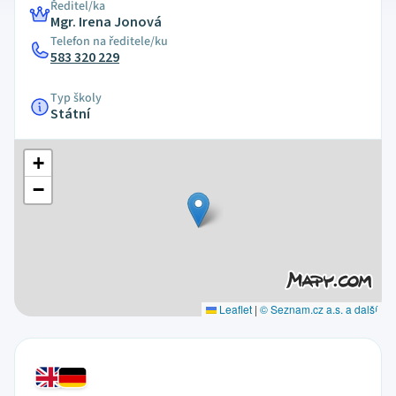
Ředitel/ka
Mgr. Irena Jonová
Telefon na ředitele/ku
583 320 229
Typ školy
Státní
+
−
Leaflet
|
© Seznam.cz a.s. a další