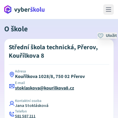
Open 
O škole
Uložit
Střední škola technická, Přerov,
Kouřílkova 8
Adresa
Kouřílkova 1028/8, 750 02 Přerov
E-mail
stoklaskova@kourilkova8.cz
Kontaktní osoba
Jana Stoklásková
Telefon
581 587 211