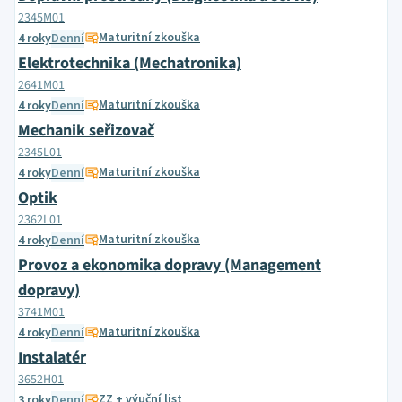
2345M01
Maturitní zkouška
4 roky
Denní
Elektrotechnika (Mechatronika)
2641M01
Maturitní zkouška
4 roky
Denní
Mechanik seřizovač
2345L01
Maturitní zkouška
4 roky
Denní
Optik
2362L01
Maturitní zkouška
4 roky
Denní
Provoz a ekonomika dopravy (Management
dopravy)
3741M01
Maturitní zkouška
4 roky
Denní
Instalatér
3652H01
ZZ + výuční list
3 roky
Denní