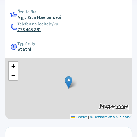
Ředitel/ka
Mgr. Zita Havranová
Telefon na ředitele/ku
778 445 881
Typ školy
Státní
+
−
Leaflet
|
© Seznam.cz a.s. a další