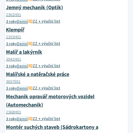
Jemný mechanik (Optik)
2362H01
ZZ + výuční list
3 roky
Denní
Klempíř
2355H01
ZZ + výuční list
3 roky
Denní
Malíř a lakýrník
3941H01
ZZ + výuční list
3 roky
Denní
Malířské a natěračské práce
3657E01
ZZ + výuční list
3 roky
Denní
Mechanik opravář motorových vozidel
(Automechanik)
2368H01
ZZ + výuční list
3 roky
Denní
Montér suchých staveb (Sádrokartony a