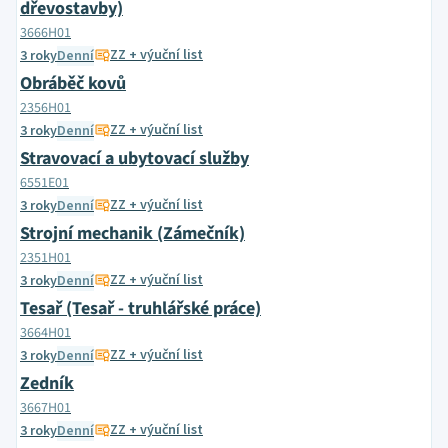
dřevostavby)
3666H01
ZZ + výuční list
3 roky
Denní
Obráběč kovů
2356H01
ZZ + výuční list
3 roky
Denní
Stravovací a ubytovací služby
6551E01
ZZ + výuční list
3 roky
Denní
Strojní mechanik (Zámečník)
2351H01
ZZ + výuční list
3 roky
Denní
Tesař (Tesař - truhlářské práce)
3664H01
ZZ + výuční list
3 roky
Denní
Zedník
3667H01
ZZ + výuční list
3 roky
Denní