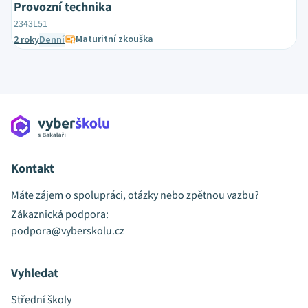
Provozní technika
2343L51
Maturitní zkouška
2 roky
Denní
Kontakt
Máte zájem o spolupráci, otázky nebo zpětnou vazbu?
Zákaznická podpora:
podpora@vyberskolu.cz
Vyhledat
Střední školy