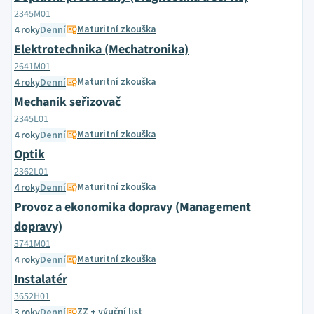
2345M01
Maturitní zkouška
4 roky
Denní
Elektrotechnika (Mechatronika)
2641M01
Maturitní zkouška
4 roky
Denní
Mechanik seřizovač
2345L01
Maturitní zkouška
4 roky
Denní
Optik
2362L01
Maturitní zkouška
4 roky
Denní
Provoz a ekonomika dopravy (Management
dopravy)
3741M01
Maturitní zkouška
4 roky
Denní
Instalatér
3652H01
ZZ + výuční list
3 roky
Denní