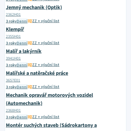
Jemný mechanik (Optik)
2362H01
ZZ + výuční list
3 roky
Denní
Klempíř
2355H01
ZZ + výuční list
3 roky
Denní
Malíř a lakýrník
3941H01
ZZ + výuční list
3 roky
Denní
Malířské a natěračské práce
3657E01
ZZ + výuční list
3 roky
Denní
Mechanik opravář motorových vozidel
(Automechanik)
2368H01
ZZ + výuční list
3 roky
Denní
Montér suchých staveb (Sádrokartony a