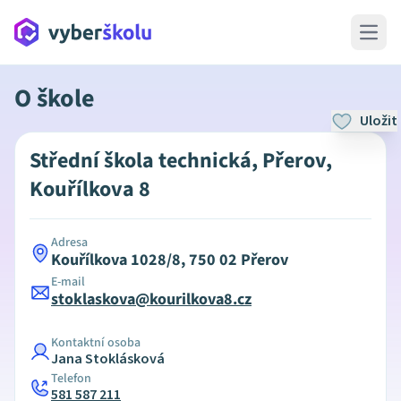
Open 
O škole
Uložit
Střední škola technická, Přerov,
Kouřílkova 8
Adresa
Kouřílkova 1028/8, 750 02 Přerov
E-mail
stoklaskova@kourilkova8.cz
Kontaktní osoba
Jana Stoklásková
Telefon
581 587 211