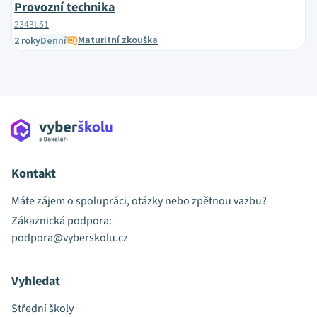
Provozní technika
2343L51
Maturitní zkouška
2 roky
Denní
Kontakt
Máte zájem o spolupráci, otázky nebo zpětnou vazbu?
Zákaznická podpora:
podpora@vyberskolu.cz
Vyhledat
Střední školy