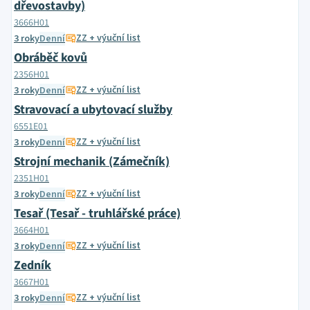
dřevostavby)
3666H01
ZZ + výuční list
3 roky
Denní
Obráběč kovů
2356H01
ZZ + výuční list
3 roky
Denní
Stravovací a ubytovací služby
6551E01
ZZ + výuční list
3 roky
Denní
Strojní mechanik (Zámečník)
2351H01
ZZ + výuční list
3 roky
Denní
Tesař (Tesař - truhlářské práce)
3664H01
ZZ + výuční list
3 roky
Denní
Zedník
3667H01
ZZ + výuční list
3 roky
Denní