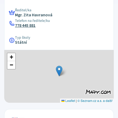
Ředitel/ka
Mgr. Zita Havranová
Telefon na ředitele/ku
778 445 881
Typ školy
Státní
+
−
Leaflet
|
© Seznam.cz a.s. a další