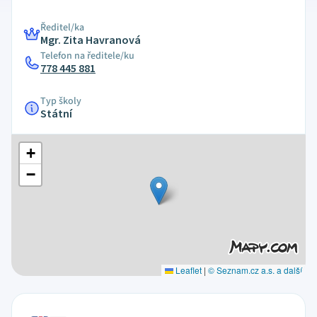
Ředitel/ka
Mgr. Zita Havranová
Telefon na ředitele/ku
778 445 881
Typ školy
Státní
+
−
Leaflet
|
© Seznam.cz a.s. a další