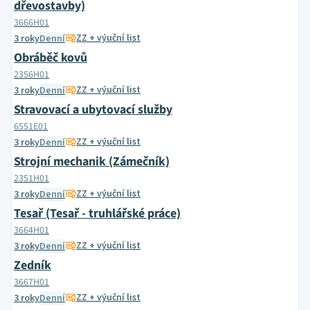
dřevostavby)
3666H01
ZZ + výuční list
3 roky
Denní
Obráběč kovů
2356H01
ZZ + výuční list
3 roky
Denní
Stravovací a ubytovací služby
6551E01
ZZ + výuční list
3 roky
Denní
Strojní mechanik (Zámečník)
2351H01
ZZ + výuční list
3 roky
Denní
Tesař (Tesař - truhlářské práce)
3664H01
ZZ + výuční list
3 roky
Denní
Zedník
3667H01
ZZ + výuční list
3 roky
Denní