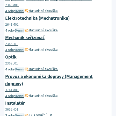
2345M01
Maturitní zkouška
4 roky
Denní
Elektrotechnika (Mechatronika)
2641M01
Maturitní zkouška
4 roky
Denní
Mechanik seřizovač
2345L01
Maturitní zkouška
4 roky
Denní
Optik
2362L01
Maturitní zkouška
4 roky
Denní
Provoz a ekonomika dopravy (Management
dopravy)
3741M01
Maturitní zkouška
4 roky
Denní
Instalatér
3652H01
ZZ + výuční list
3 roky
Denní