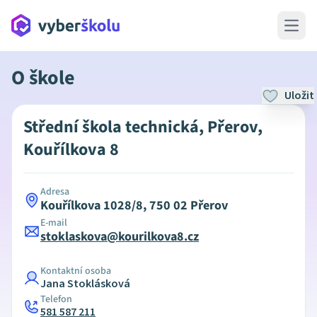
Open 
O škole
Uložit
Střední škola technická, Přerov,
Kouřílkova 8
Adresa
Kouřílkova 1028/8, 750 02 Přerov
E-mail
stoklaskova@kourilkova8.cz
Kontaktní osoba
Jana Stoklásková
Telefon
581 587 211