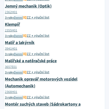
Jemný mechanik (Optik)
2362H01
ZZ + výuční list
3 roky
Denní
Klempíř
2355H01
ZZ + výuční list
3 roky
Denní
Malíř a lakýrník
3941H01
ZZ + výuční list
3 roky
Denní
Malířské a natěračské práce
3657E01
ZZ + výuční list
3 roky
Denní
Mechanik opravář motorových vozidel
(Automechanik)
2368H01
ZZ + výuční list
3 roky
Denní
Montér suchých staveb (Sádrokartony a