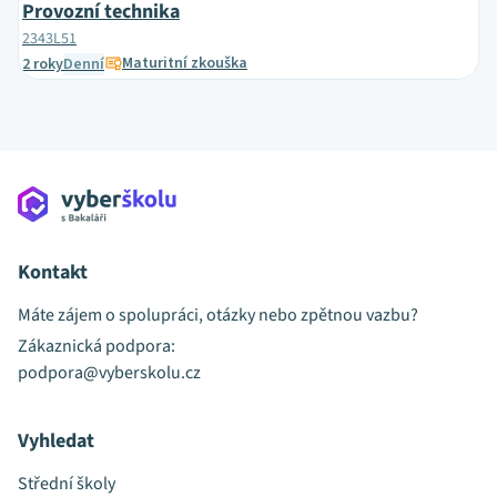
Provozní technika
2343L51
Maturitní zkouška
2 roky
Denní
Kontakt
Máte zájem o spolupráci, otázky nebo zpětnou vazbu?
Zákaznická podpora:
podpora@vyberskolu.cz
Vyhledat
Střední školy