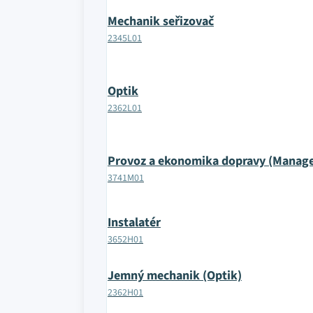
Mechanik seřizovač
2345L01
Optik
2362L01
Provoz a ekonomika dopravy (Manag
3741M01
Instalatér
3652H01
Jemný mechanik (Optik)
2362H01