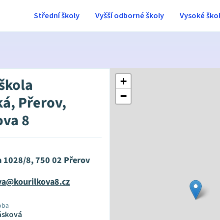
Střední školy
Vyšší odborné školy
Vysoké ško
 škola
+
−
ká, Přerov,
ova 8
a 1028/8, 750 02 Přerov
va@kourilkova8.cz
oba
ásková