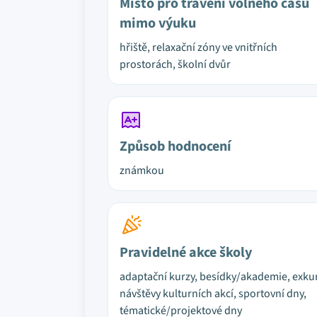
Místo pro trávení volného času
mimo výuku
hřiště, relaxační zóny ve vnitřních
prostorách, školní dvůr
Způsob hodnocení
známkou
Pravidelné akce školy
adaptační kurzy, besídky/akademie, exku
návštěvy kulturních akcí, sportovní dny,
tématické/projektové dny