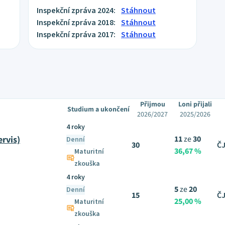
Inspekční zpráva 2024:
Stáhnout
Inspekční zpráva 2018:
Stáhnout
Inspekční zpráva 2017:
Stáhnout
Přijmou
Loni přijali
Studium a ukončení
2026/2027
2025/2026
4 roky
ervis)
11
ze
30
Denní
30
ČJ
36,67 %
Maturitní
zkouška
4 roky
5
ze
20
Denní
15
ČJ
25,00 %
Maturitní
zkouška