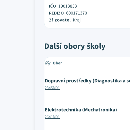
IČO
19013833
REDIZO
600171370
Zřizovatel
Kraj
Další obory školy
Obor
Dopravní prostředky (Diagnostika a s
2345M01
Elektrotechnika (Mechatronika)
2641M01