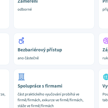
Zaměření
Př
odborné
pří
Bezbariérový přístup
Zá
ano částečně
ruk
Spolupráce s firmami
Vy
rze,
část praktického vyučování probíhá ve
Pou
firmě/firmách, exkurze ve firmě/firmách,
tab
stáže ve firmě/firmách