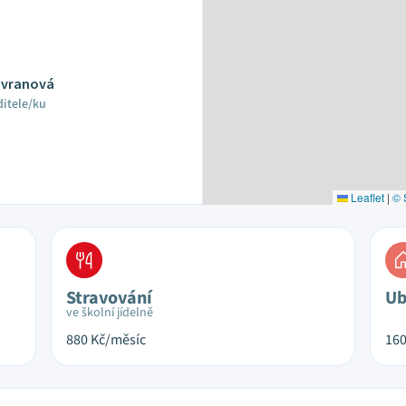
Havranová
ditele/ku
Leaflet
|
© 
Stravování
Ub
ve školní jídelně
880
Kč/měsíc
16