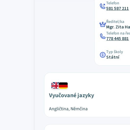
Telefon
581 587 211
Ředitel/ka
Mgr. Zita 
Telefon na ře
778 445 881
Typ školy
Státní
Vyučované jazyky
Angličtina, Němčina