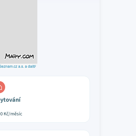
Seznam.cz a.s. a další
ytování
00
Kč/měsíc