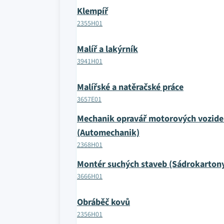
Klempíř
2355H01
Malíř a lakýrník
3941H01
Malířské a natěračské práce
3657E01
Mechanik opravář motorových vozide
(Automechanik)
2368H01
Montér suchých staveb (Sádrokartony
3666H01
Obráběč kovů
2356H01