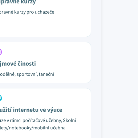
ípravné kurzy
pravné kurzy pro uchazeče
jmové činosti
odělné, sportovní, taneční
užití internetu ve výuce
ze v rámci počítačové učebny, Školní
lety/notebooky/mobilní učebna