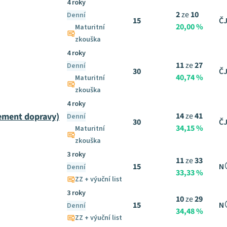
4 roky
2
ze
10
Denní
15
ČJ
20,00 %
Maturitní
zkouška
4 roky
11
ze
27
Denní
30
ČJ
40,74 %
Maturitní
zkouška
4 roky
ement dopravy)
14
ze
41
Denní
30
ČJ
34,15 %
Maturitní
zkouška
3 roky
11
ze
33
15
N
Denní
33,33 %
ZZ + výuční list
3 roky
10
ze
29
15
N
Denní
34,48 %
ZZ + výuční list