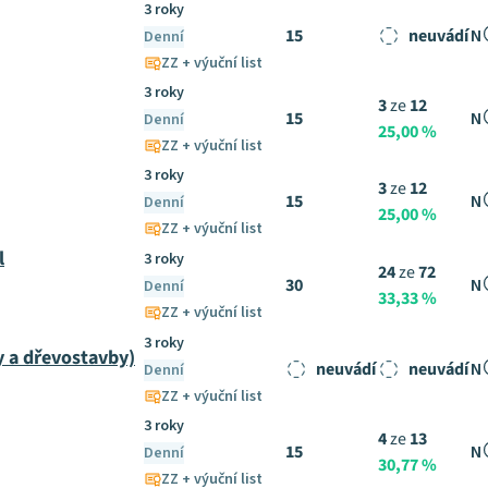
3 roky
15
neuvádí
N
Denní
ZZ + výuční list
3 roky
3
ze
12
15
N
Denní
25,00 %
ZZ + výuční list
3 roky
3
ze
12
15
N
Denní
25,00 %
ZZ + výuční list
l
3 roky
24
ze
72
30
N
Denní
33,33 %
ZZ + výuční list
3 roky
 a dřevostavby)
neuvádí
neuvádí
N
Denní
ZZ + výuční list
3 roky
4
ze
13
15
N
Denní
30,77 %
ZZ + výuční list