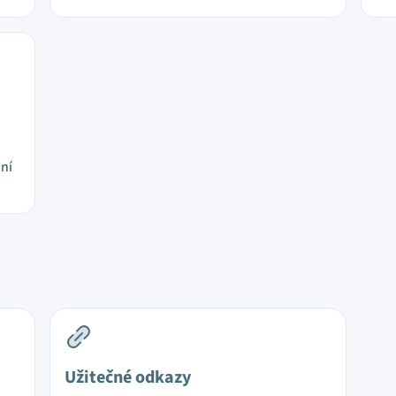
jní
Užitečné odkazy