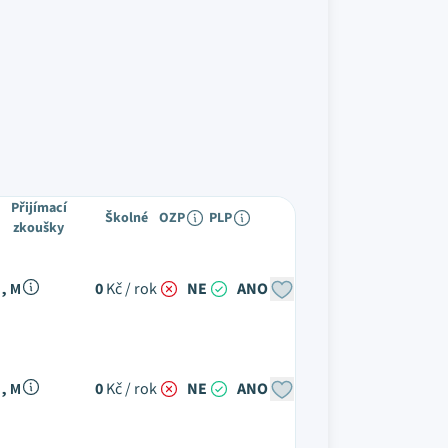
Přijímací
Školné
OZP
PLP
zkoušky
, M
0
Kč / rok
NE
ANO
, M
0
Kč / rok
NE
ANO