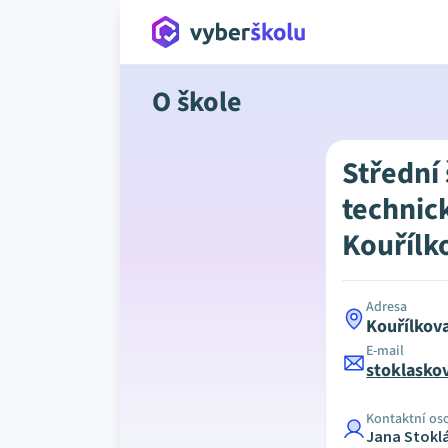
O škole
Střední
technic
Kouřílk
Adresa
Kouřílkov
E-mail
stoklasko
Kontaktní os
Jana Stokl