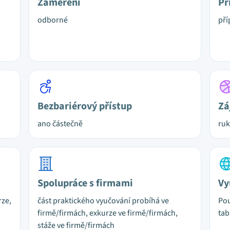
Zaměření
Př
odborné
pří
Bezbariérový přístup
Zá
ano částečně
ruk
Spolupráce s firmami
Vy
rze,
část praktického vyučování probíhá ve
Pou
firmě/firmách, exkurze ve firmě/firmách,
tab
stáže ve firmě/firmách