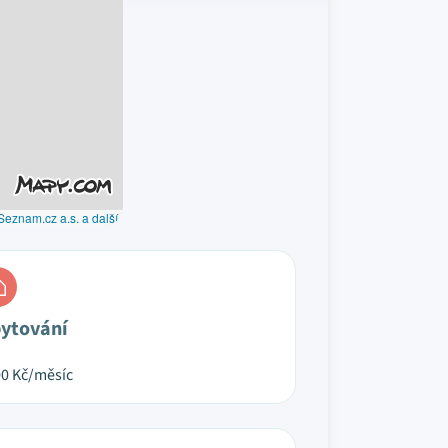
Seznam.cz a.s. a další
ytování
00
Kč/měsíc