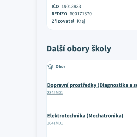
IČO
19013833
REDIZO
600171370
Zřizovatel
Kraj
Další obory školy
Obor
Dopravní prostředky (Diagnostika a s
2345M01
Elektrotechnika (Mechatronika)
2641M01