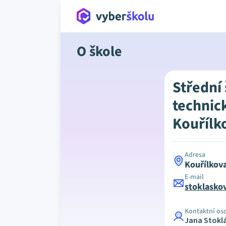
O škole
Střední
technic
Kouřílk
Adresa
Kouřílkov
E-mail
stoklasko
Kontaktní os
Jana Stokl