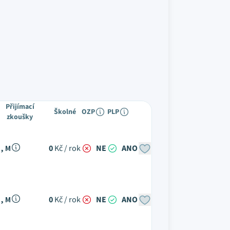
Přijímací
Školné
OZP
PLP
zkoušky
, M
0
Kč / rok
NE
ANO
, M
0
Kč / rok
NE
ANO