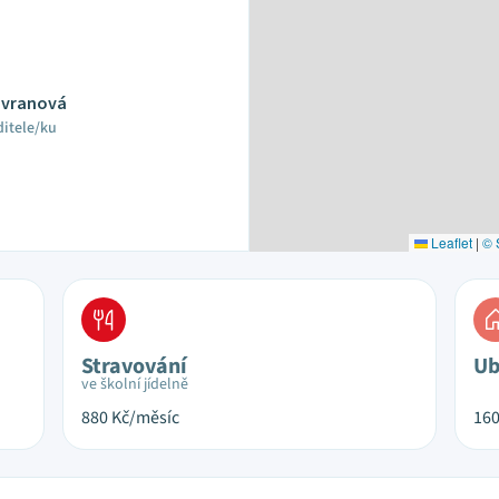
Havranová
ditele/ku
Leaflet
|
© 
Stravování
Ub
ve školní jídelně
880
Kč/měsíc
16