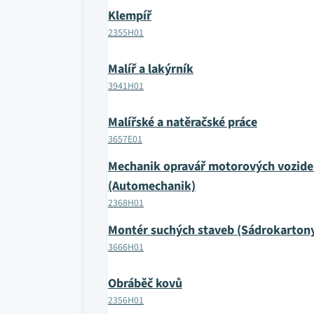
Klempíř
2355H01
Malíř a lakýrník
3941H01
Malířské a natěračské práce
3657E01
Mechanik opravář motorových vozide
(Automechanik)
2368H01
Montér suchých staveb (Sádrokartony
3666H01
Obráběč kovů
2356H01