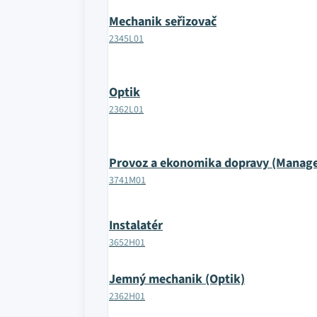
Mechanik seřizovač
2345L01
Optik
2362L01
Provoz a ekonomika dopravy (Manag
3741M01
Instalatér
3652H01
Jemný mechanik (Optik)
2362H01