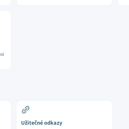
jní
Užitečné odkazy