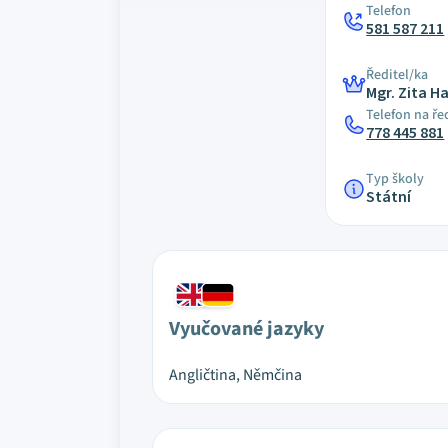
Telefon
581 587 211
Ředitel/ka
Mgr. Zita 
Telefon na ře
778 445 881
Typ školy
Státní
Vyučované jazyky
Angličtina, Němčina