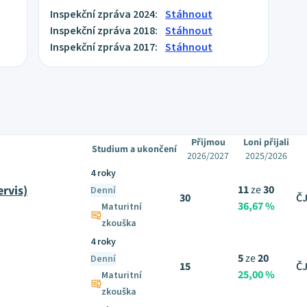
Inspekční zpráva 2024:
Stáhnout
Inspekční zpráva 2018:
Stáhnout
Inspekční zpráva 2017:
Stáhnout
Přijmou
Loni přijali
Studium a ukončení
2026/2027
2025/2026
4 roky
ervis)
11
ze
30
Denní
30
ČJ
36,67 %
Maturitní
zkouška
4 roky
5
ze
20
Denní
15
ČJ
25,00 %
Maturitní
zkouška