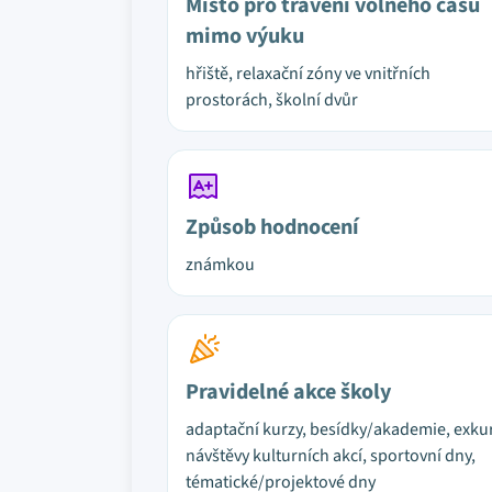
Místo pro trávení volného času
mimo výuku
hřiště, relaxační zóny ve vnitřních
prostorách, školní dvůr
Způsob hodnocení
známkou
Pravidelné akce školy
adaptační kurzy, besídky/akademie, exku
návštěvy kulturních akcí, sportovní dny,
tématické/projektové dny