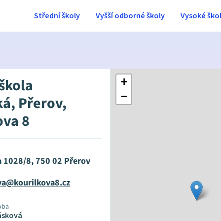
Střední školy
Vyšší odborné školy
Vysoké ško
 škola
+
−
ká, Přerov,
ova 8
a 1028/8, 750 02 Přerov
va@kourilkova8.cz
oba
ásková