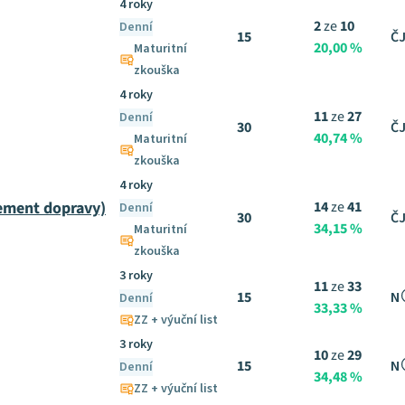
4 roky
2
ze
10
Denní
15
ČJ
20,00 %
Maturitní
zkouška
4 roky
11
ze
27
Denní
30
ČJ
40,74 %
Maturitní
zkouška
4 roky
ement dopravy)
14
ze
41
Denní
30
ČJ
34,15 %
Maturitní
zkouška
3 roky
11
ze
33
15
N
Denní
33,33 %
ZZ + výuční list
3 roky
10
ze
29
15
N
Denní
34,48 %
ZZ + výuční list