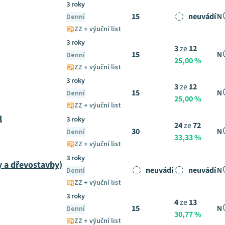
3 roky
15
neuvádí
N
Denní
ZZ + výuční list
3 roky
3
ze
12
15
N
Denní
25,00 %
ZZ + výuční list
3 roky
3
ze
12
15
N
Denní
25,00 %
ZZ + výuční list
l
3 roky
24
ze
72
30
N
Denní
33,33 %
ZZ + výuční list
3 roky
 a dřevostavby)
neuvádí
neuvádí
N
Denní
ZZ + výuční list
3 roky
4
ze
13
15
N
Denní
30,77 %
ZZ + výuční list