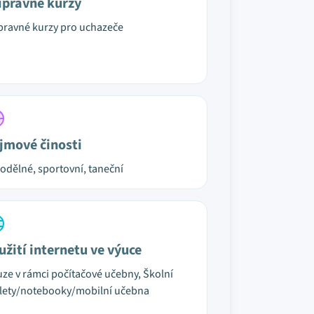
ípravné kurzy
pravné kurzy pro uchazeče
jmové činosti
odělné, sportovní, taneční
užití internetu ve výuce
ze v rámci počítačové učebny, Školní
lety/notebooky/mobilní učebna